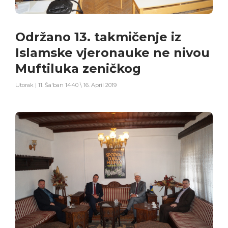
Održano 13. takmičenje iz
Islamske vjeronauke ne nivou
Muftiluka zeničkog
Utorak | 11. Ša'ban 1440 \ 16. April 2019