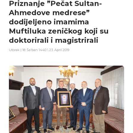
Priznanje ”Pečat Sultan-
Ahmedove medrese”
dodijeljeno imamima
Muftiluka zeničkog koji su
doktorirali i magistrirali
Utorak | 18. Ša'ban 1440 \ 23. April 2019