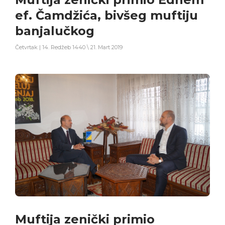
ef. Čamdžića, bivšeg muftiju
banjalučkog
Četvrtak | 14. Redžeb 1440 \ 21. Mart 2019
Muftija zenički primio