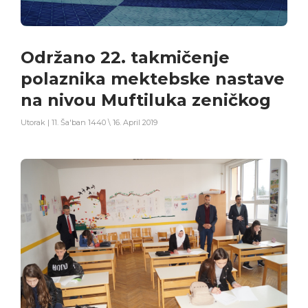
Održano 22. takmičenje
polaznika mektebske nastave
na nivou Muftiluka zeničkog
Utorak | 11. Ša'ban 1440 \ 16. April 2019