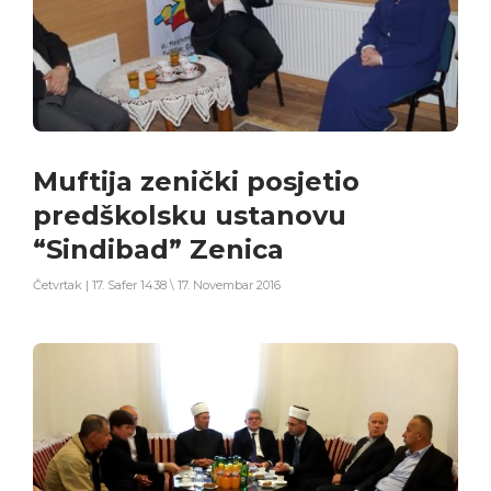
Muftija zenički posjetio
predškolsku ustanovu
“Sindibad” Zenica
Četvrtak | 17. Safer 1438 \ 17. Novembar 2016