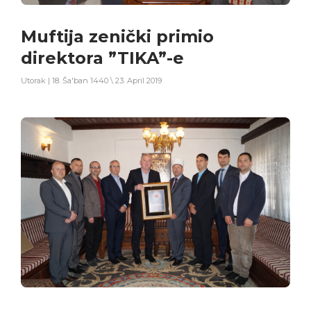
Muftija zenički primio
direktora ”TIKA”-e
Utorak | 18. Ša'ban 1440 \ 23. April 2019