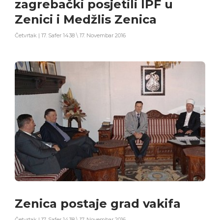
zagrebački posjetili IPF u
Zenici i Medžlis Zenica
Četvrtak | 17. Safer 1438 \ 17. Novembar 2016
Zenica postaje grad vakifa
Četvrtak | 17. Safer 1438 \ 17. Novembar 2016