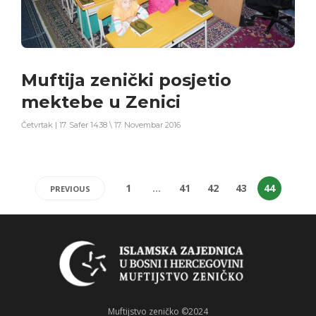
Muftija zenički posjetio
mektebe u Zenici
Četvrtak | 17. Safer 1438 \ 17. Novembar 2016
1
…
41
42
43
44
PREVIOUS
Muftijstvo zeničko ©2024