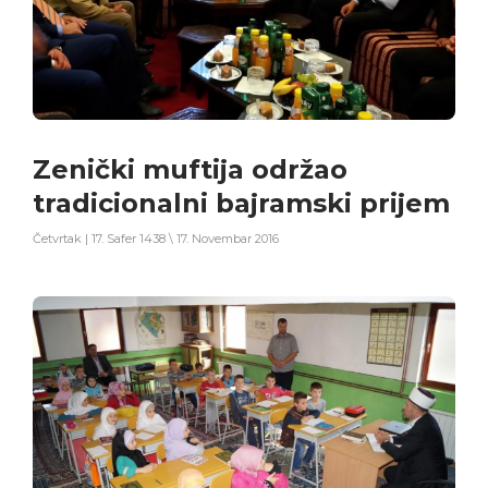
Zenički muftija održao
tradicionalni bajramski prijem
Četvrtak | 17. Safer 1438 \ 17. Novembar 2016