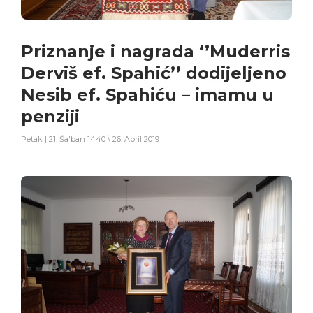
Priznanje i nagrada ‘’Muderris
Derviš ef. Spahić’’ dodijeljeno
Nesib ef. Spahiću – imamu u
penziji
Petak | 21. Ša'ban 1440 \ 26. April 2019