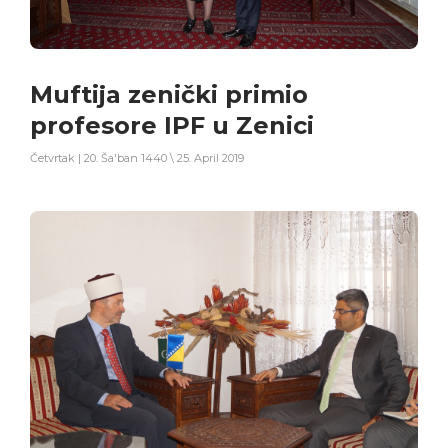
Muftija zenički primio
profesore IPF u Zenici
Četvrtak | 20. Ša'ban 1440 \ 25. April 2019