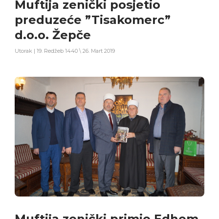
Muftija zenički posjetio
preduzeće ”Tisakomerc”
d.o.o. Žepče
Utorak | 19. Redžeb 1440 \ 26. Mart 2019
Muftija zenički primio Edhem