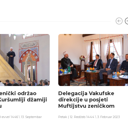
zenički održao
Delegacija Vakufske
Kuršumliji džamiji
direkcije u posjeti
u
Muftijstvu zeničkom
ul-evvel 1446 \ 13. Septembar
Petak | 12. Redžeb 1444 \ 3. Februar 2023