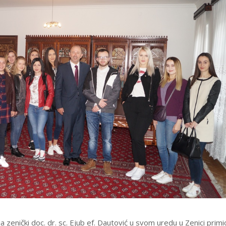
a zenički doc. dr. sc. Ejub ef. Dautović u svom uredu u Zenici primi