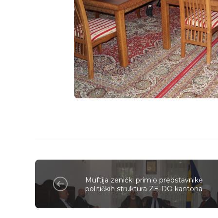
Muftija zenički primio predstavnike
političkih struktura ZE-DO kantona