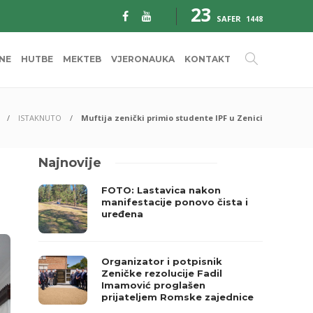
23
SAFER
1448
INE
HUTBE
MEKTEB
VJERONAUKA
KONTAKT
ISTAKNUTO
Muftija zenički primio studente IPF u Zenici
Najnovije
FOTO: Lastavica nakon
manifestacije ponovo čista i
uređena
Organizator i potpisnik
Zeničke rezolucije Fadil
Imamović proglašen
prijateljem Romske zajednice