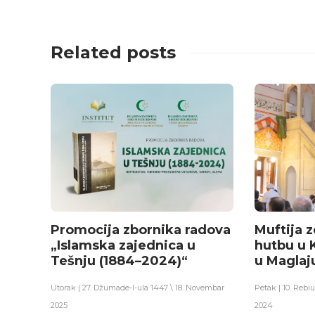
Related posts
Promocija zbornika radova
Muftija 
„Islamska zajednica u
hutbu u 
Tešnju (1884–2024)“
u Maglaj
Utorak | 27. Džumade-l-ula 1447 \ 18. Novembar
Petak | 10. Rebi
2025
2024