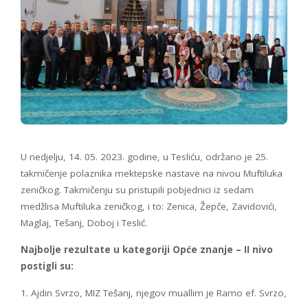
U nedjelju, 14. 05. 2023. godine, u Tesliću, održano je 25.
takmičenje polaznika mektepske nastave na nivou Muftiluka
zeničkog. Takmičenju su pristupili pobjednici iz sedam
medžlisa Muftiluka zeničkog, i to: Zenica, Žepče, Zavidovići,
Maglaj, Tešanj, Doboj i Teslić.
Najbolje rezultate u kategoriji Opće znanje – II nivo
postigli su:
1. Ajdin Svrzo, MIZ Tešanj, njegov muallim je Ramo ef. Svrzo,