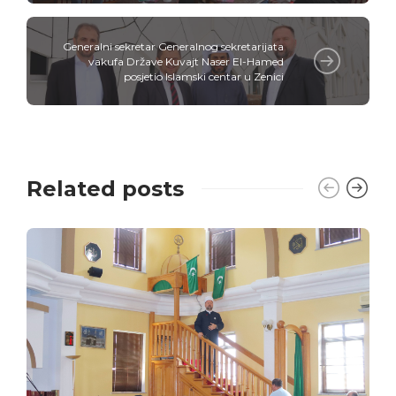
Generalni sekretar Generalnog sekretarijata
vakufa Države Kuvajt Naser El-Hamed
posjetio Islamski centar u Zenici
Related posts