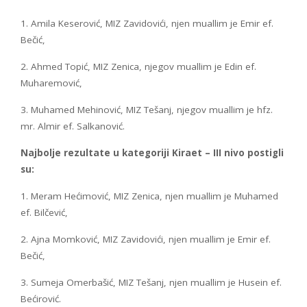
1. Amila Keserović, MIZ Zavidovići, njen muallim je Emir ef.
Bečić,
2. Ahmed Topić, MIZ Zenica, njegov muallim je Edin ef.
Muharemović,
3. Muhamed Mehinović, MIZ Tešanj, njegov muallim je hfz.
mr. Almir ef. Salkanović.
Najbolje rezultate u kategoriji Kiraet – III nivo postigli
su:
1. Meram Hećimović, MIZ Zenica, njen muallim je Muhamed
ef. Bilčević,
2. Ajna Momković, MIZ Zavidovići, njen muallim je Emir ef.
Bečić,
3. Sumeja Omerbašić, MIZ Tešanj, njen muallim je Husein ef.
Bećirović.