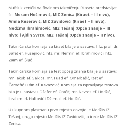
Muftiluk zenički na finalnom takmičenju Rijaseta predstavljat
će:
Meram Hećimović, MIZ Zenica (Kiraet – III nivo),
Amila Keserović, MIZ Zavidovići (Kiraet – II nivo),
Nedžma Ibrahimović, MIZ Tešanj (Opće znanje – III
nivo) i Ajdin Svrzo, MIZ Tešanj (Opće znanje – II nivo).
Takmičarska komisija za kiraet bila je u sastavu: hfz. prof. dr.
Safet ef. Husejnović, hfz. mr. Nermin ef. Ibrahimović i hfz.
Zaim ef. Šiljić.
Takmičarska komisija za test općeg znanja bila je u sastavu:
mr. Jakub ef. Salkica, mr. Fuad ef. Omerbašić, Izet ef.
Čamdžić i Edin ef. Kavazović. Komisija za ispravljanje testova
bila je u sastavu: Džafer ef. Gračić, mr. Nevres ef. Hodžić,
Ibrahim ef. Halilović i Džemail ef. Hodžić.
U ukupnom plasmanu prvo mjesto osvojio je Medžlis IZ
Tešanj, drugo mjesto Medžlis IZ Zavidovići, a treće Medžlis IZ
Zenica.