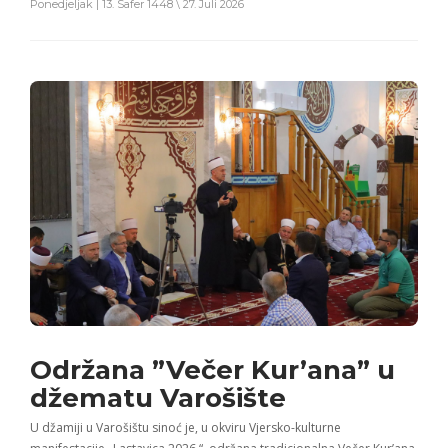
Ponedjeljak | 13. Safer 1448 \ 27. Juli 2026
Održana ”Večer Kur’ana” u
džematu Varošište
U džamiji u Varošištu sinoć je, u okviru Vjersko-kulturne