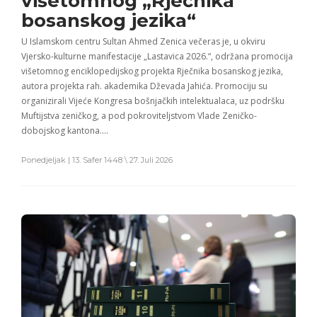
višetomnog „Rječnika
bosanskog jezika“
U Islamskom centru Sultan Ahmed Zenica večeras je, u okviru
Vjersko-kulturne manifestacije „Lastavica 2026.“, održana promocija
višetomnog enciklopedijskog projekta Rječnika bosanskog jezika,
autora projekta rah. akademika Dževada Jahića. Promociju su
organizirali Vijeće Kongresa bošnjačkih intelektualaca, uz podršku
Muftijstva zeničkog, a pod pokroviteljstvom Vlade Zeničko-
dobojskog kantona….
Ponedjeljak | 13. Safer 1448 \ 27. Juli 2026