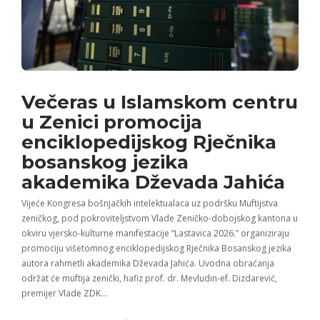
Večeras u Islamskom centru
u Zenici promocija
enciklopedijskog Rječnika
bosanskog jezika
akademika Dževada Jahića
Vijeće Kongresa bošnjačkih intelektualaca uz podršku Muftijstva
zeničkog, pod pokroviteljstvom Vlade Zeničko-dobojskog kantona u
okviru vjersko-kulturne manifestacije “Lastavica 2026.” organiziraju
promociju višetomnog enciklopedijskog Rječnika Bosanskog jezika
autora rahmetli akademika Dževada Jahića. Uvodna obraćanja
održat će muftija zenički, hafiz prof. dr. Mevludin-ef. Dizdarević,
premijer Vlade ZDK…