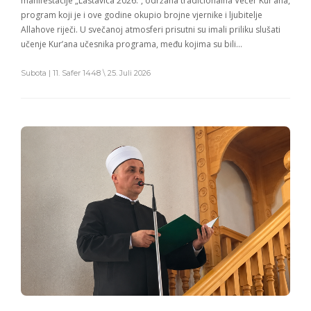
manifestacije „Lastavica 2026.“, održana tradicionalna Večer Kur’ana,
program koji je i ove godine okupio brojne vjernike i ljubitelje
Allahove riječi. U svečanoj atmosferi prisutni su imali priliku slušati
učenje Kur’ana učesnika programa, među kojima su bili…
Subota | 11. Safer 1448 \ 25. Juli 2026