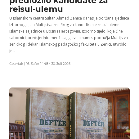
predložilo kandidate za
reisul-ulemu
U Islamskom centru Sultan Ahmed Zenica danas je održana sjednica
Izbornog tijela Muftijstva zeničkog za kandidiranje reisul-uleme
Islamske zajednice u Bosni i Hercegovini. Izborno tijelo, koje čine
sabornici, predsjednici medžlisa, glavni imami s područja Muftijstva
zeničkog i dekan Islamskog pedagoškog fakulteta u Zenici, utvrdilo
je…
Četvrtak | 16. Safer 1448 \ 30. Juli 2026