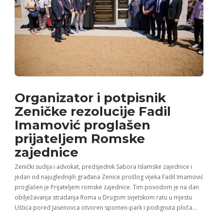
Organizator i potpisnik
Zeničke rezolucije Fadil
Imamović proglašen
prijateljem Romske
zajednice
Zenički sudija i advokat, predsjednik Sabora Islamske zajednice i
jedan od najuglednijih građana Zenice prošlog vijeka Fadil Imamović
proglašen je Prijateljem romske zajednice. Tim povodom je na dan
obilježavanja stradanja Roma u Drugom svjetskom ratu u mjestu
Uštica pored Jasenovca otvoren spomen-park i podignuta ploča…