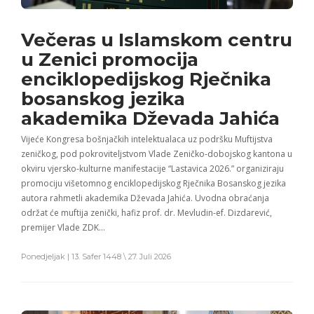
Večeras u Islamskom centru
u Zenici promocija
enciklopedijskog Rječnika
bosanskog jezika
akademika Dževada Jahića
Vijeće Kongresa bošnjačkih intelektualaca uz podršku Muftijstva
zeničkog, pod pokroviteljstvom Vlade Zeničko-dobojskog kantona u
okviru vjersko-kulturne manifestacije “Lastavica 2026.” organiziraju
promociju višetomnog enciklopedijskog Rječnika Bosanskog jezika
autora rahmetli akademika Dževada Jahića. Uvodna obraćanja
održat će muftija zenički, hafiz prof. dr. Mevludin-ef. Dizdarević,
premijer Vlade ZDK…
Ponedjeljak | 13. Safer 1448 \ 27. Juli 2026