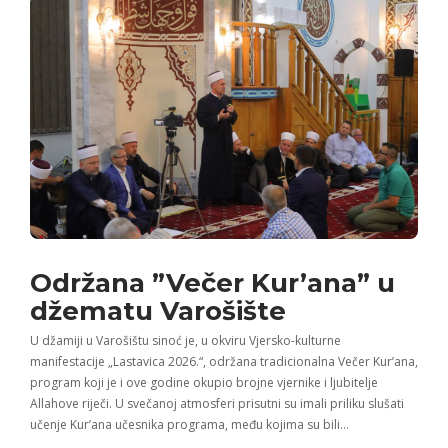
Održana ”Večer Kur’ana” u
džematu Varošište
U džamiji u Varošištu sinoć je, u okviru Vjersko-kulturne
manifestacije „Lastavica 2026.“, održana tradicionalna Večer Kur’ana,
program koji je i ove godine okupio brojne vjernike i ljubitelje
Allahove riječi. U svečanoj atmosferi prisutni su imali priliku slušati
učenje Kur’ana učesnika programa, među kojima su bili…