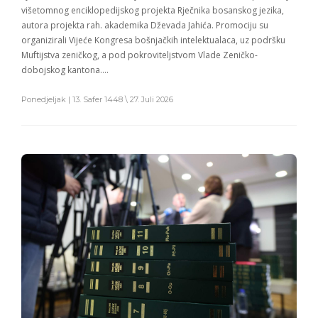
višetomnog enciklopedijskog projekta Rječnika bosanskog jezika,
autora projekta rah. akademika Dževada Jahića. Promociju su
organizirali Vijeće Kongresa bošnjačkih intelektualaca, uz podršku
Muftijstva zeničkog, a pod pokroviteljstvom Vlade Zeničko-
dobojskog kantona….
Ponedjeljak | 13. Safer 1448 \ 27. Juli 2026