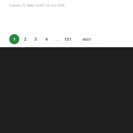
Subota | 11. Safer 1448 \ 25. Juli 2026
1
2
3
4
…
131
NEXT