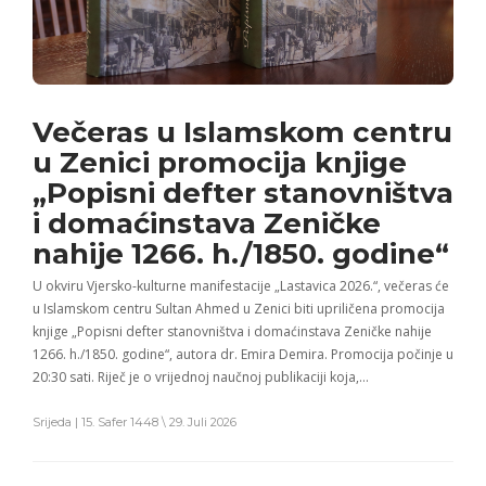
Večeras u Islamskom centru
u Zenici promocija knjige
„Popisni defter stanovništva
i domaćinstava Zeničke
nahije 1266. h./1850. godine“
U okviru Vjersko-kulturne manifestacije „Lastavica 2026.“, večeras će
u Islamskom centru Sultan Ahmed u Zenici biti upriličena promocija
knjige „Popisni defter stanovništva i domaćinstava Zeničke nahije
1266. h./1850. godine“, autora dr. Emira Demira. Promocija počinje u
20:30 sati. Riječ je o vrijednoj naučnoj publikaciji koja,…
Srijeda | 15. Safer 1448 \ 29. Juli 2026