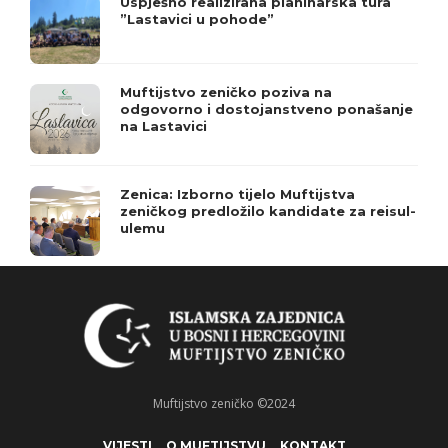
Uspješno realizirana planinarska tura
”Lastavici u pohode”
Muftijstvo zeničko poziva na
odgovorno i dostojanstveno ponašanje
na Lastavici
Zenica: Izborno tijelo Muftijstva
zeničkog predložilo kandidate za reisul-
ulemu
Muftijstvo zeničko ©2024
VIJESTI
O MUFTIJSTVU
KONTAKT