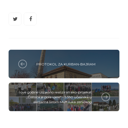
PROTOKOL ZA KURBAN-BAJRAM
I ove godine uspješno realiziran eko-projekat
„Čistoća je pola vjere“ - 5.550 učesnika u
akcijama širom Muftiluka zeničkog