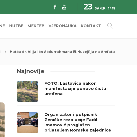
23
SAFER
1448
INE
HUTBE
MEKTEB
VJERONAUKA
KONTAKT
I
Hutba dr. Alija ibn Abdurrahmana El-Huzejfija na Arefatu
Najnovije
FOTO: Lastavica nakon
manifestacije ponovo čista i
uređena
Organizator i potpisnik
Zeničke rezolucije Fadil
Imamović proglašen
prijateljem Romske zajednice