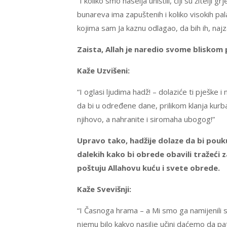
“I koliko smo naselja uništili, čiji su žitelji 
bunareva ima zapuštenih i koliko visokih palata
kojima sam Ja kaznu odlagao, da bih ih, najz
Zaista, Allah je naredio svome bliskom p
Kaže Uzvišeni:
“I oglasi ljudima hadž! – dolaziće ti pješke i
da bi u određene dane, prilikom klanja kurb
njihovo, a nahranite i siromaha ubogog!”
Upravo tako, hadžije dolaze da bi pouku 
dalekih kako bi obrede obavili tražeći 
poštuju Allahovu kuću i svete obrede.
Kaže Svevišnji:
“I Časnoga hrama – a Mi smo ga namijenili s
njemu bilo kakvo nasilje učini daćemo da pa