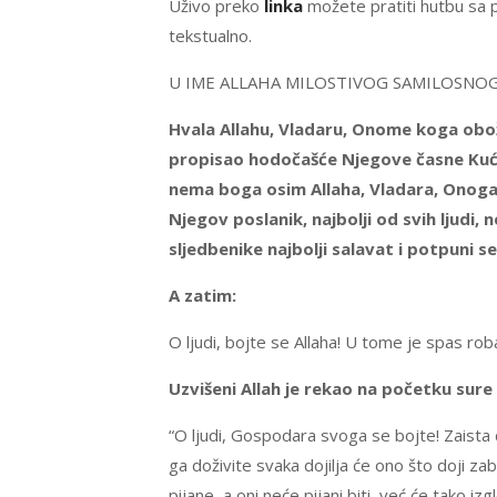
Uživo preko
linka
možete pratiti hutbu sa 
tekstualno.
U IME ALLAHA MILOSTIVOG SAMILOSNO
Hvala Allahu, Vladaru, Onome koga obož
propisao hodočašće Njegove časne Kuće 
nema boga osim Allaha, Vladara, Onoga
Njegov poslanik, najbolji od svih ljudi,
sljedbenike najbolji salavat i potpuni s
A zatim:
O ljudi, bojte se Allaha! U tome je spas rob
Uzvišeni Allah je rekao na početku sure 
“O ljudi, Gospodara svoga se bojte! Zaista 
ga doživite svaka dojilja će ono što doji zabo
pijane, a oni neće pijani biti, već će tako iz