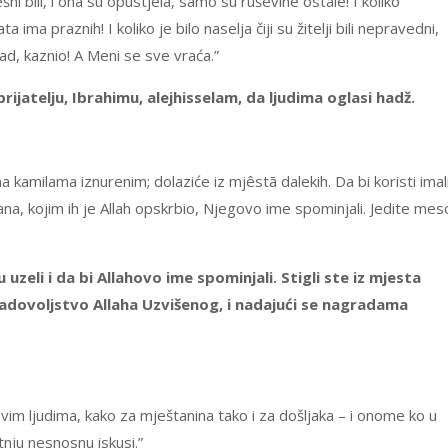
grješni bili, i ona su opustjela, samo su ruševine ostale! I koliko
 ima praznih! I koliko je bilo naselja čiji su žitelji bili nepravedni,
ad, kaznio! A Meni se sve vraća.”
rijatelju, Ibrahimu, alejhisselam, da ljudima oglasi hadž.
 na kamilama iznurenim; dolaziće iz mjêstā dalekih. Da bi koristi imali
ana, kojim ih je Allah opskrbio, Njegovo ime spominjali. Jedite mes
uzeli i da bi Allahovo ime spominjali. Stigli ste iz mjesta
zadovoljstvo Allaha Uzvišenog, i nadajući se nagradama
vim ljudima, kako za mještanina tako i za došljaka – i onome ko u
tnju nesnosnu iskusi.”