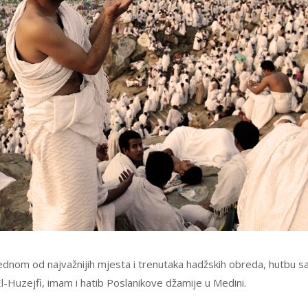
jednom od najvažnijih mjesta i trenutaka hadžskih obreda, hutbu s
El-Huzejfi, imam i hatib Poslanikove džamije u Medini.