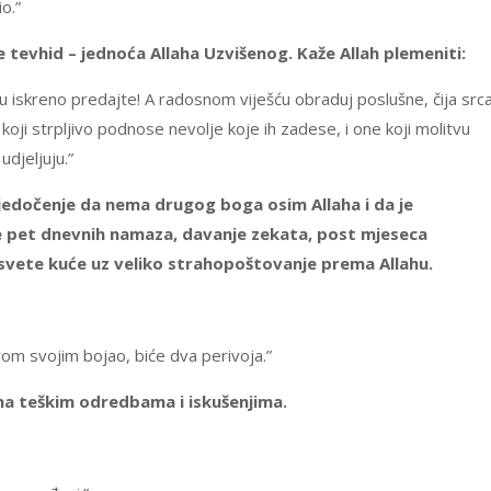
o.”
e tevhid – jednoća Allaha Uzvišenog. Kaže Allah plemeniti:
iskreno predajte! A radosnom viješću obraduj poslušne, čija srca
oji strpljivo podnose nevolje koje ih zadese, i one koji molitvu
udjeljuju.”
vjedočenje da nema drugog boga osim Allaha i da je
 pet dnevnih namaza, davanje zekata, post mjeseca
svete kuće uz veliko strahopoštovanje prema Allahu.
om svojim bojao, biće dva perivoja.”
i na teškim odredbama i iskušenjima.