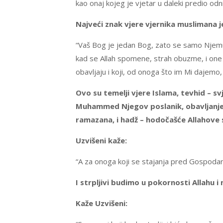
kao onaj kojeg je vjetar u daleki predio odni
Najveći znak vjere vjernika muslimana j
“Vaš Bog je jedan Bog, zato se samo Njemu 
kad se Allah spomene, strah obuzme, i one k
obavljaju i koji, od onoga što im Mi dajemo, 
Ovo su temelji vjere Islama, tevhid – s
Muhammed Njegov poslanik, obavljanje
ramazana, i hadž – hodočašće Allahove 
Uzvišeni kaže:
“A za onoga koji se stajanja pred Gospodar
I strpljivi budimo u pokornosti Allahu 
Kaže Uzvišeni: