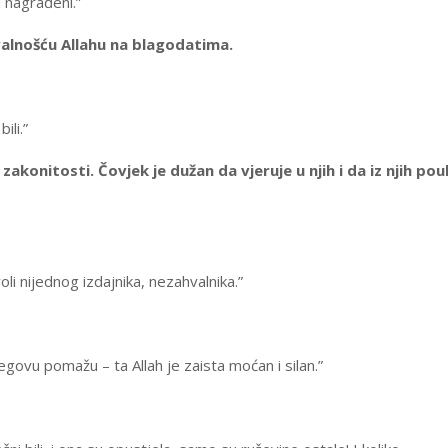
a nagrađeni.”
alnošću Allahu na blagodatima.
ili.”
akonitosti. Čovjek je dužan da vjeruje u njih i da iz njih po
voli nijednog izdajnika, nezahvalnika.”
egovu pomažu – ta Allah je zaista moćan i silan.”