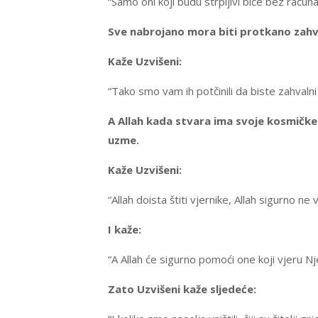
“Samo oni koji budu strpljivi biće bez račun
Sve nabrojano mora biti protkano zahv
Kaže Uzvišeni:
“Tako smo vam ih potčinili da biste zahvalni b
A Allah kada stvara ima svoje kosmičke z
uzme.
Kaže Uzvišeni:
“Allah doista štiti vjernike, Allah sigurno ne 
I kaže:
“A Allah će sigurno pomoći one koji vjeru Nj
Zato Uzvišeni kaže sljedeće: