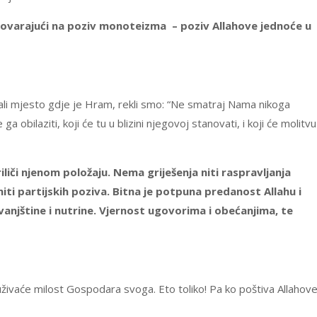
govarajući na poziv monoteizma – poziv Allahove jednoće u
ali mjesto gdje je Hram, rekli smo: “Ne smatraj Nama nikoga
a obilaziti, koji će tu u blizini njegovoj stanovati, i koji će molitvu
liči njenom položaju. Nema griješenja niti raspravljanja
ti partijskih poziva. Bitna je potpuna predanost Allahu i
vanjštine i nutrine. Vjernost ugovorima i obećanjima, te
 uživaće milost Gospodara svoga. Eto toliko! Pa ko poštiva Allahov