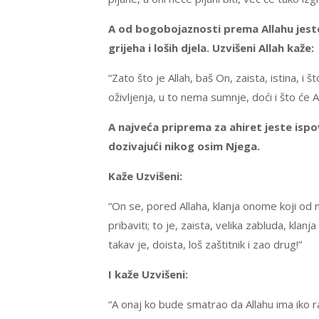
A od bogobojaznosti prema Allahu jeste
grijeha i loših djela. Uzvišeni Allah kaže:
“Zato što je Allah, baš On, zaista, istina, i 
oživljenja, u to nema sumnje, doći i što će A
A najveća priprema za ahiret jeste ispo
dozivajući nikog osim Njega.
Kaže Uzvišeni:
“On se, pored Allaha, klanja onome koji od n
pribaviti; to je, zaista, velika zabluda, klan
takav je, doista, loš zaštitnik i zao drug!”
I kaže Uzvišeni:
“A onaj ko bude smatrao da Allahu ima iko rav