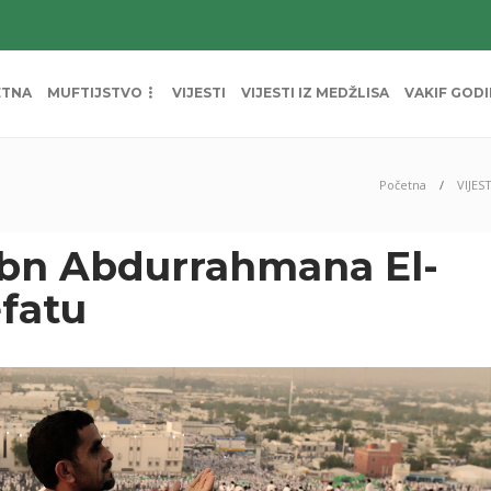
ETNA
MUFTIJSTVO
VIJESTI
VIJESTI IZ MEDŽLISA
VAKIF GOD
Početna
VIJEST
 ibn Abdurrahmana El-
efatu