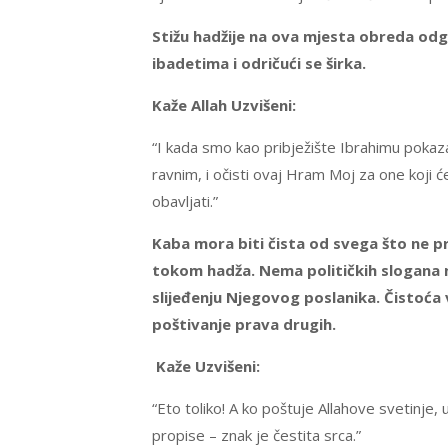
Stižu hadžije na ova mjesta obreda od
ibadetima i odričući se širka.
Kaže Allah Uzvišeni:
“I kada smo kao pribježište Ibrahimu pokaz
ravnim, i očisti ovaj Hram Moj za one koji će g
obavljati.”
Kaba mora biti čista od svega što ne pri
tokom hadža. Nema političkih slogana ni
slijeđenju Njegovog poslanika. Čistoća 
poštivanje prava drugih.
Kaže Uzvišeni:
“Eto toliko! A ko poštuje Allahove svetinje,
propise – znak je čestita srca.”