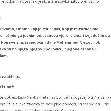
prevodom na bosanski jezik, a u nastavku hutbu prenosimo i
G
avamo, Onome koji je Mir i spas, koji je muslimanima
i učinio ga jednim od stubova vjere islama, i svjedočim da
 koji sve zna, i svjedočim da je Muhammed Njegov rob i
 neka su na njega, njegovu porodicu, njegove ashabe i
elam.
a na ahiretu.
El Hadž:
će potres, kada Smak svijeta nastupi, veliki događaj biti! Na dan k
raviti, a svaka trudnica će svoj plod pobaciti, i ti ćeš vidjeti ljude
gledati zato što će Allahova kazna strašna biti.”