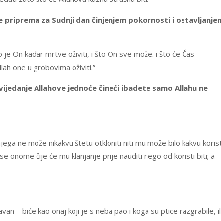
 priprema za Sudnji dan činjenjem pokornosti i ostavljanje
što je On kadar mrtve oživiti, i što On sve može. i što će Čas
llah one u grobovima oživiti.”
vijedanje Allahove jednoće čineći ibadete samo Allahu ne
jega ne može nikakvu štetu otkloniti niti mu može bilo kakvu koris
ja se onome čije će mu klanjanje prije nauditi nego od koristi biti; a
an – biće kao onaj koji je s neba pao i koga su ptice razgrabile, il