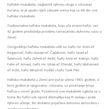
hafiskih mukabela, naglasivši njihovu ulogu u očuvanju
Kur’ana, te je uputio riječi zahvale svima koji su bili dio ove
hafiske mukabele.
Tradicionalna hafiska mukabela, koju uče imami-hafizi, već
42 godine predstavlja posebnu ramazansku duhovnu oazu u
Zenici.
Ovogodišnju hafisku mukabelu učili su: hafiz mr. Enes-ef.
Beganović, hafiz Husejn-ef. Čajlaković, hafiz Sead-ef.
Šahinović, hafiz Zehrid-ef. Rešić, hafiz Amir-ef. Kaknjo, hafiz
Fahir-ef. Arnaut, hafiz mr. Ishak-ef. Efendić, hafiz Muhamed-
ef. Kolić, hafiz Nihad-ef. Podžić i hafiz Tarik Pilić.
Hafiska mukabela u Zenici prvi put je učena 1983. godine, a
kroz godine je njegovana i očuvana, uz povećanje broja
hafiza u ovom gradu. Posebnost ove mukabele ogleda se u
tome što hafizi uče ispred džematlija koji ih slušaju i prate
njihovo učenje, što dodatno pojačava duhovnu atmosferu i
značaj ovog ibadeta.