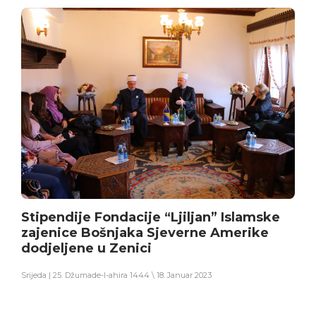
Stipendije Fondacije “Ljiljan” Islamske
zajenice Bošnjaka Sjeverne Amerike
dodjeljene u Zenici
Srijeda | 25. Džumade-l-ahira 1444 \ 18. Januar 2023