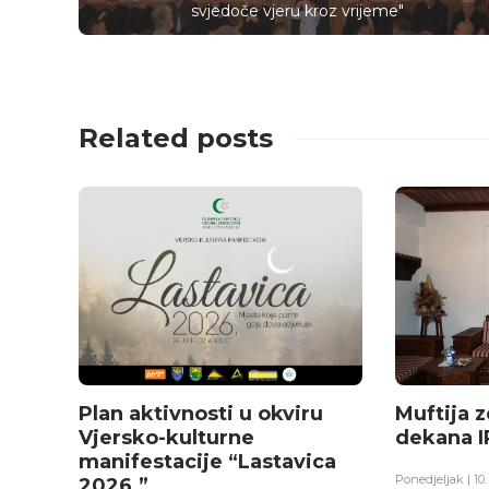
svjedoče vjeru kroz vrijeme"
Related posts
Plan aktivnosti u okviru
Muftija z
Vjersko-kulturne
dekana I
manifestacije “Lastavica
Ponedjeljak | 1
2026.”