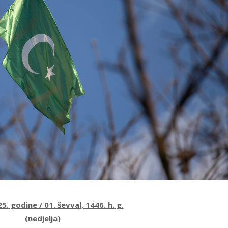
25. godine / 01. ševval, 1446. h. g.
(nedjelja)