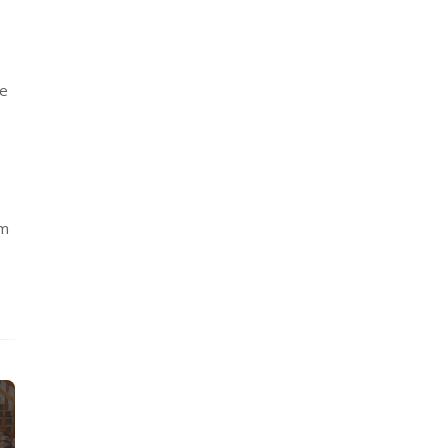
je
om