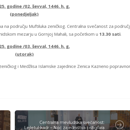
25. godine /02. ševval, 1446. h. g.
(ponedjeljak)
a na području Muftiluka zeničkog. Centralna svečanost za područ
Šehidskom mezarju u Gornjoj Mahali, sa početkom u
13.30 sati
.
25. godine /03. ševval, 1446. h. g.
(utorak)
a zeničkog i Medžlisa Islamske zajednice Zenica Kazneno popravn
Centralna mevludska svečanost:
Lejletul-kadr – Noć zajedništva i istigfara