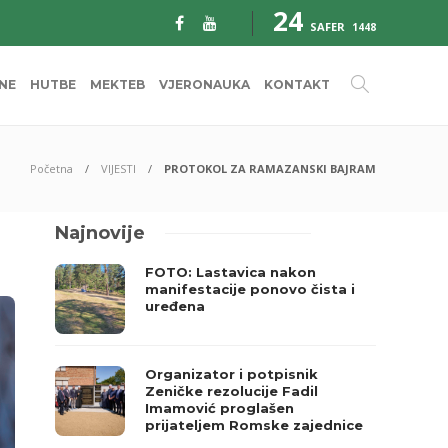
24
SAFER
1448
INE
HUTBE
MEKTEB
VJERONAUKA
KONTAKT
Početna
VIJESTI
PROTOKOL ZA RAMAZANSKI BAJRAM
Najnovije
FOTO: Lastavica nakon
manifestacije ponovo čista i
uređena
Organizator i potpisnik
Zeničke rezolucije Fadil
Imamović proglašen
prijateljem Romske zajednice