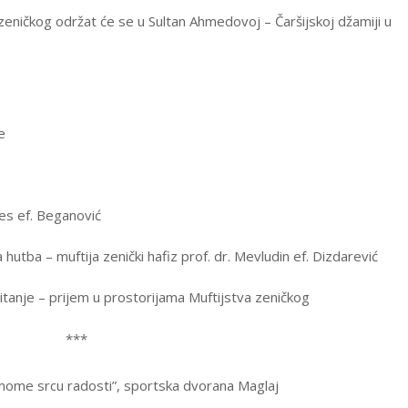
zeničkog održat će se u Sultan Ahmedovoj – Čaršijskoj džamiji u
e
nes ef. Beganović
utba – muftija zenički hafiz prof. dr. Mevludin ef. Dizdarević
titanje – prijem u prostorijama Muftijstva zeničkog
***
mome srcu radosti”, sportska dvorana Maglaj