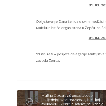
31. 03. 20
Obilježavanje Dana šehida u svim medžlisim
Muftiluka bit će organizirana u Žepču, na 
01. 04. 20
11.00 sati
– posjeta delegacije Muftijstv
zavodu Zenica.
Muftija Dizdarević prisustvovao
posljednjoj ovoramazanskoj hafiskoj
mukabeli u Zenici: "Hafiske mukabele