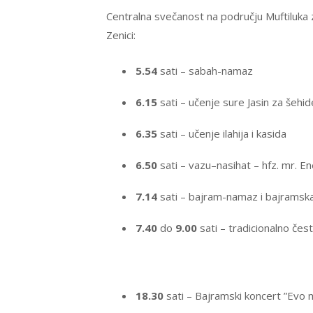
Centralna svečanost na području Muftiluka 
Zenici:
5.54
sati – sabah-namaz
6.15
sati – učenje sure Jasin za šehid
6.35
sati – učenje ilahija i kasida
6.50
sati – vazu–nasihat – hfz. mr. E
7.14
sati – bajram-namaz i bajramska h
7.40
do
9.00
sati – tradicionalno čes
18.30
sati – Bajramski koncert ”Evo 