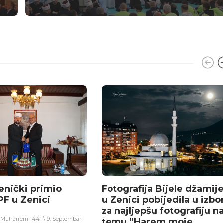
enički primio
Fotografija Bijele džamij
PF u Zenici
u Zenici pobijedila u izbo
za najljepšu fotografiju n
0. Muharrem 1441 \ 9. Septembar
temu ”Harem moje