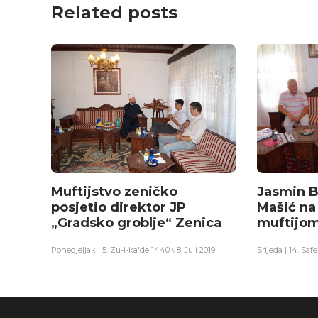
Related posts
Muftijstvo zeničko
Jasmin Ba
posjetio direktor JP
Mašić na
„Gradsko groblje“ Zenica
muftijo
Ponedjeljak | 5. Zu-l-ka'de 1440 \ 8. Juli 2019
Srijeda | 14. Saf