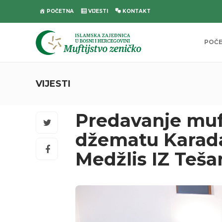
POČETNA
VIJESTI
KONTAKT
POČ
VIJESTI
Predavanje muf
džematu Karada
Medžlis IZ Teša