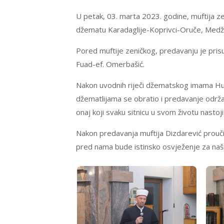
U petak, 03. marta 2023. godine, muftija ze
džematu Karadaglije-Koprivci-Oruče, Medžl
Pored muftije zeničkog, predavanju je pris
Fuad-ef. Omerbašić.
Nakon uvodnih riječi džematskog imama Hus
džematlijama se obratio i predavanje održao 
onaj koji svaku sitnicu u svom životu nastoj
Nakon predavanja muftija Dizdarević proučio
pred nama bude istinsko osvježenje za naš