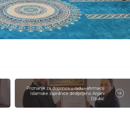
Priznanje za doprinos u radu i afirmaciji
Islamske zajednice dodijeljeno Arijani
Džukić