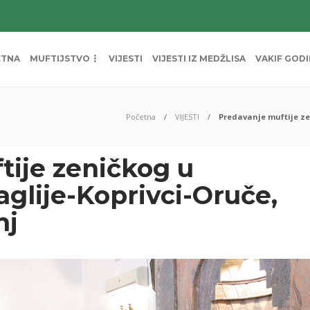
ETNA
MUFTIJSTVO
VIJESTI
VIJESTI IZ MEDŽLISA
VAKIF GOD
Početna
VIJESTI
Predavanje muftije ze
tije zeničkog u
glije-Koprivci-Oruče,
nj