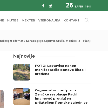
26
SAFER
1448
INE
HUTBE
MEKTEB
VJERONAUKA
KONTAKT
ničkog u džematu Karadaglije-Koprivci-Oruče, Medžlis IZ Tešanj
Najnovije
FOTO: Lastavica nakon
manifestacije ponovo čista i
uređena
Organizator i potpisnik
Zeničke rezolucije Fadil
Imamović proglašen
prijateljem Romske zajednice