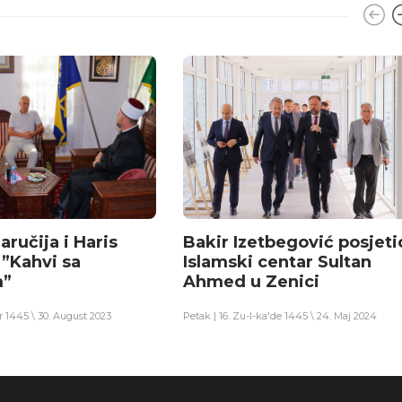
ručija i Haris
Bakir Izetbegović posjeti
 ”Kahvi sa
Islamski centar Sultan
m”
Ahmed u Zenici
er 1445 \ 30. August 2023
Petak | 16. Zu-l-ka'de 1445 \ 24. Maj 2024