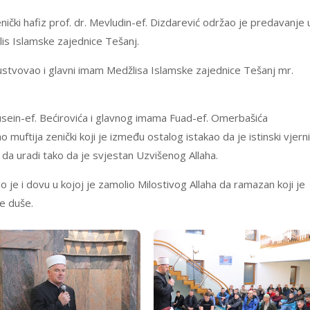
nički hafiz prof. dr. Mevludin-ef. Dizdarević održao je predavanje 
is Islamske zajednice Tešanj.
ustvovao i glavni imam Medžlisa Islamske zajednice Tešanj mr.
ein-ef. Bećirovića i glavnog imama Fuad-ef. Omerbašića
muftija zenički koji je između ostalog istakao da je istinski vjern
i da uradi tako da je svjestan Uzvišenog Allaha.
 je i dovu u kojoj je zamolio Milostivog Allaha da ramazan koji je
e duše.