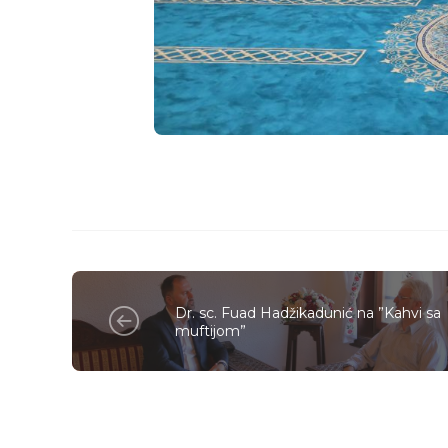
Dr. sc. Fuad Hadžikadunić na ”Kahvi sa
muftijom”