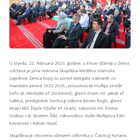
U srijedu, 22. februara 2023. godine, u Ensar džamiji u Zenici
održana je prva redovna Skupština Medžlisa Islamske
zajednice Zenica kojoj su pored delegata izabranih za
mandatni period 2022-2026., prisustvovali muftija zenički
hafiz dr. Mevludin ef. Dizdarević, glavni imam mr. Jakub ef.
Salkica, predsjednik Izvršnog odbora Besim Begić, glavni
imam MIZ Žepče Džafer ef. Gračić, sabornici mr. Emina
Grabus i dr. Ibrahim Šišić, rukovodioci službi Muftijstva Edin
Kavazović i Adnan Husić.
Skupština je otvorena učenjem odlomka iz Časnog Kur’ana,