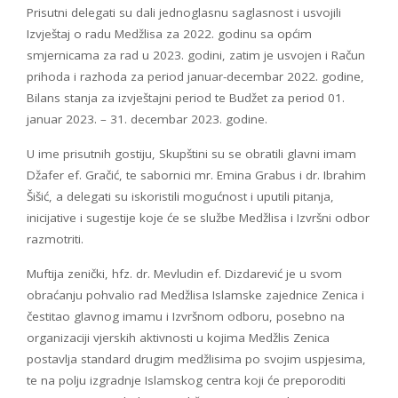
Prisutni delegati su dali jednoglasnu saglasnost i usvojili
Izvještaj o radu Medžlisa za 2022. godinu sa općim
smjernicama za rad u 2023. godini, zatim je usvojen i Račun
prihoda i razhoda za period januar-decembar 2022. godine,
Bilans stanja za izvještajni period te Budžet za period 01.
januar 2023. – 31. decembar 2023. godine.
U ime prisutnih gostiju, Skupštini su se obratili glavni imam
Džafer ef. Gračić, te sabornici mr. Emina Grabus i dr. Ibrahim
Šišić, a delegati su iskoristili mogućnost i uputili pitanja,
inicijative i sugestije koje će se službe Medžlisa i Izvršni odbor
razmotriti.
Muftija zenički, hfz. dr. Mevludin ef. Dizdarević je u svom
obraćanju pohvalio rad Medžlisa Islamske zajednice Zenica i
čestitao glavnog imamu i Izvršnom odboru, posebno na
organizaciji vjerskih aktivnosti u kojima Medžlis Zenica
postavlja standard drugim medžlisima po svojim uspjesima,
te na polju izgradnje Islamskog centra koji će preporoditi