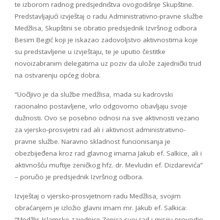
te izborom radnog predsjedništva ovogodišnje Skupštine.
Predstavljajući izvještaj o radu Administrativno-pravne službe
Medžlisa, Skupštini se obratio predsjednik Izvršnog odbora
Besim Begić koji je iskazao zadovoljstvo aktivnostima koje
su predstavljene u izvještaju, te je uputio čestitke
novoizabranim delegatima uz poziv da ulože zajednički trud
na ostvarenju općeg dobra.
“Uočljivo je da službe medžlisa, mada su kadrovski
racionalno postavljene, vrlo odgovorno obavljaju svoje
dužnosti. Ovo se posebno odnosi na sve aktivnosti vezano
za vjersko-prosvjetni rad ali i aktivnost administrativno-
pravne službe. Naravno skladnost funcionisanja je
obezbijeđena kroz rad glavnog imama Jakub ef. Salkice, ali i
aktivnošću muftije zeničkog hfz. dr. Mevludin ef. Dizdarevića”
– poručio je predsjednik Izvršnog odbora.
Izvještaj o vjersko-prosvjetnom radu Medžlisa, svojim
obraćanjem je izložio glavni imam mr. Jakub ef. Salkica:
“Medžlis Islamske zajednice Zenica svoj rad i misiju provodio