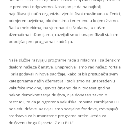
je predano i odgovorno. Nastojao je da na najbolji i
najefikasniji način organizira vjerski život muslimana u Zenici,
primjeren uvjetima, okolnostima i vremenu u kojem živimo.
Rad u mektebima, na vjeronauci u školama, u našim
džematima i džamijama, razvijali smo i unapređivali stalnim
poboljšanjem programa i sadržaja.
Naše službe razvijaju programe rada s mladima i sa ženskim
dijelom našega članstva. Unapređivali smo rad našeg Portala
i prilagođavali njihove sadržaje, kako bi bili pristupačni svim
kategorijama naših džematlija. Radili smo na unapređenju
vakufske imovine, uprkos činjenici da ni trideset godina
nakon demokratizacije društva, nije donesen zakon o
restituciji, te da je ogromna vakufska imovina zarobljena i u
posjedu države. Razvijali smo socijalne fondove, izdvajajući
sredstava za humanitarne programe preko Ureda za
društvenu brigu Rijaseta IZ-e u BiH.”