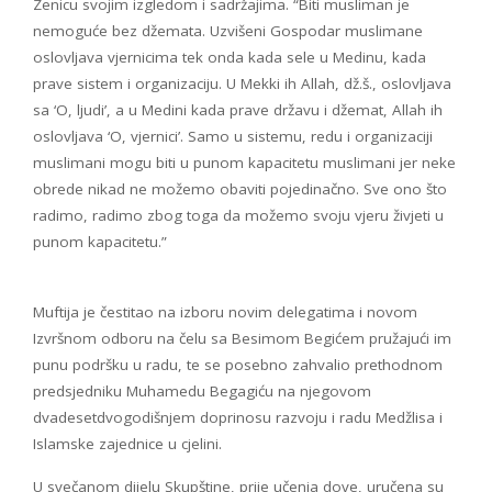
Zenicu svojim izgledom i sadržajima. “Biti musliman je
nemoguće bez džemata. Uzvišeni Gospodar muslimane
oslovljava vjernicima tek onda kada sele u Medinu, kada
prave sistem i organizaciju. U Mekki ih Allah, dž.š., oslovljava
sa ‘O, ljudi’, a u Medini kada prave državu i džemat, Allah ih
oslovljava ‘O, vjernici’. Samo u sistemu, redu i organizaciji
muslimani mogu biti u punom kapacitetu muslimani jer neke
obrede nikad ne možemo obaviti pojedinačno. Sve ono što
radimo, radimo zbog toga da možemo svoju vjeru živjeti u
punom kapacitetu.”
Muftija je čestitao na izboru novim delegatima i novom
Izvršnom odboru na čelu sa Besimom Begićem pružajući im
punu podršku u radu, te se posebno zahvalio prethodnom
predsjedniku Muhamedu Begagiću na njegovom
dvadesetdvogodišnjem doprinosu razvoju i radu Medžlisa i
Islamske zajednice u cjelini.
U svečanom dijelu Skupštine, prije učenja dove, uručena su