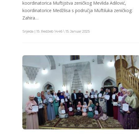
koordinatorica Muftijstva zeničkog Mevlida Adilović,
koordinatorice Medžlisa s područja Muftiluka zeničkog:
Zahira…
Srijeda | 15. Redžeb 1446 \ 15. Januar 2025