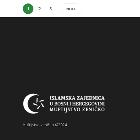
1
2
3
NEXT
Muftijstvo zeničko ©2024