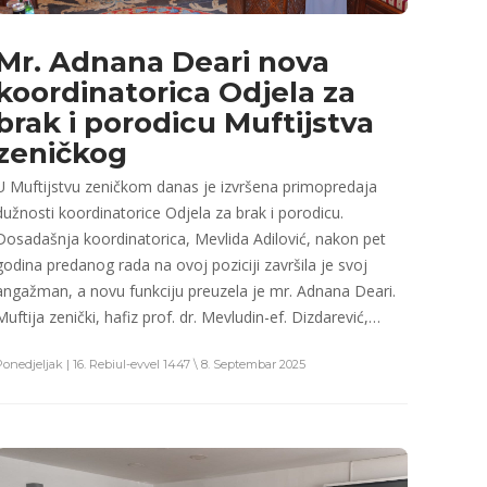
Mr. Adnana Deari nova
koordinatorica Odjela za
brak i porodicu Muftijstva
zeničkog
U Muftijstvu zeničkom danas je izvršena primopredaja
dužnosti koordinatorice Odjela za brak i porodicu.
Dosadašnja koordinatorica, Mevlida Adilović, nakon pet
godina predanog rada na ovoj poziciji završila je svoj
angažman, a novu funkciju preuzela je mr. Adnana Deari.
Muftija zenički, hafiz prof. dr. Mevludin-ef. Dizdarević,…
Ponedjeljak | 16. Rebiul-evvel 1447 \ 8. Septembar 2025