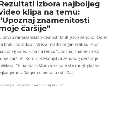
Rezultati izbora najboljeg
video klipa na temu:
“Upoznaj znamenitosti
moje čaršije”
U okviru ramazanskih aktivnosti Muftijstvo zeničko, Odjel
za brak i porodicu i Mreža mladih organizirali su izbor
najboljeg video klipa na temu: “Upoznaj znamenitosti
moje čaršije”. Komisija Muftijstva zeničkog izvršila je
selekciju 10 najboljih klipova za koje ste mogli glasati
lajkanjem/sviđanjem u periodu od 22….
Srijeda | 26. Ramazan 1443 \ 27. April 2022