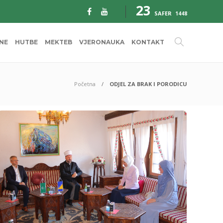
23
SAFER
1448
INE
HUTBE
MEKTEB
VJERONAUKA
KONTAKT
Početna
ODJEL ZA BRAK I PORODICU