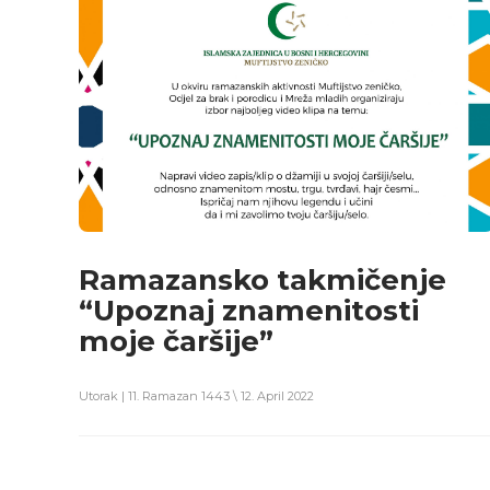
Ramazansko takmičenje
“Upoznaj znamenitosti
moje čaršije”
Utorak | 11. Ramazan 1443 \ 12. April 2022