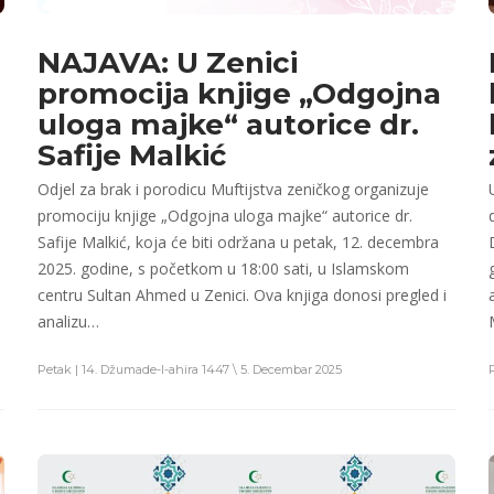
NAJAVA: U Zenici
promocija knjige „Odgojna
uloga majke“ autorice dr.
Safije Malkić
Odjel za brak i porodicu Muftijstva zeničkog organizuje
e
promociju knjige „Odgojna uloga majke“ autorice dr.
Safije Malkić, koja će biti održana u petak, 12. decembra
2025. godine, s početkom u 18:00 sati, u Islamskom
centru Sultan Ahmed u Zenici. Ova knjiga donosi pregled i
analizu…
Petak | 14. Džumade-l-ahira 1447 \ 5. Decembar 2025