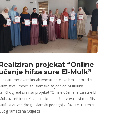
Realiziran projekat “Online
učenje hifza sure El-Mulk”
U okviru ramazanskih aktivnosti odjeli za brak i porodicu
Muftijstva i medžlisa Islamske zajednice Muftiluka
zeničkog realizirali su projekat “Online učenje hifza sure El-
Mulk uz tefsir sure”. U projektu su učestvovali svi medžlisi
Muftijstva zeničkog i Islamski pedagoški fakultet u Zenici.
Ovog ramazana Odjel za…