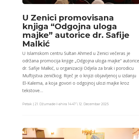
U Zenici promovisana
knjiga “Odgojna uloga
majke” autorice dr. Safije
Malkić
U Islamskom centru Sultan Ahmed u Zenici večeras je
održana promocija knjige „Odgojna uloga majke“ autoric
dr. Safije Malkić, u organizaciji Odjela za brak i porodicu
Muftijstva zeničkog. Riječ je o knjizi objavljenoj u izdanju
El-Kalema, a koja govori o odgojnoj ulozi majke kroz
tekstove…
Petak | 21. Džumade-l-ahira 1447 \ 12. Decembar 2025