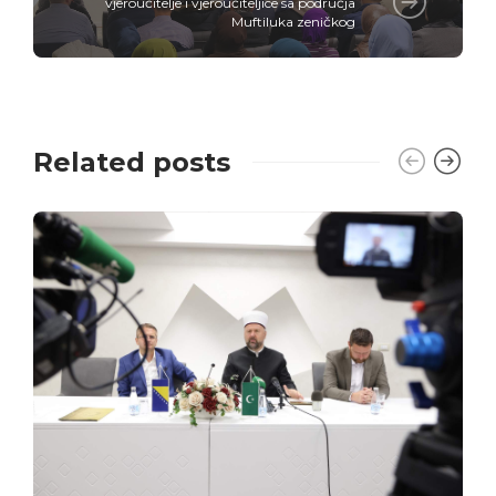
vjeroučitelje i vjeroučiteljice sa područja
Muftiluka zeničkog
Related posts