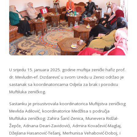
U srijedu 15. januara 2025. godine muftija zenički hafiz prof.
dr. Mevludin-ef. Dizdarević u svom Uredu u Zenici održao je
sastanak sa koordinatoricama Odjela za brak i porodicu
Muftiluka zeničkog.
Sastanku je prisustvovala koordinatorica Muftijstva zeničkog
Mevlida Adilović, koordinatorice Medžlisa s područja
Muftiluka zeničkog: Zahira Šarić-Zenica, Munevera Ridžal-
Žepče, Adnana Deari-Zavidovići, Admira Kovačević-Maglaj,
Džejlana Hasanović-Tešanj, Merhunisa Vehabović-Doboj, i