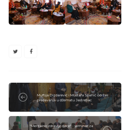
Muftija Dizdarević i Mustafa Spahić održali
predavanja u džematu Jastrebac
"Mentalno zdravlje djece" - seminar za