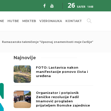
26
SAFER
1448
INE
HUTBE
MEKTEB
VJERONAUKA
KONTAKT
Ramazansko takmičenje “Upoznaj znamenitosti moje čaršije”
Najnovije
FOTO: Lastavica nakon
manifestacije ponovo čista i
uređena
Organizator i potpisnik
Zeničke rezolucije Fadil
Imamović proglašen
prijateljem Romske zajednice