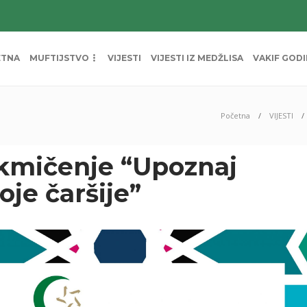
ETNA
MUFTIJSTVO
VIJESTI
VIJESTI IZ MEDŽLISA
VAKIF GOD
Početna
VIJESTI
kmičenje “Upoznaj
je čaršije”