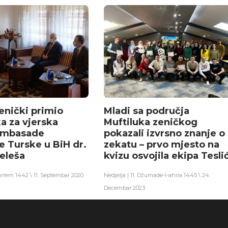
enički primio
Mladi sa područja
a za vjerska
Muftiluka zeničkog
 Ambasade
pokazali izvrsno znanje o
e Turske u BiH dr.
zekatu – prvo mjesto na
eleša
kvizu osvojila ekipa Tesli
arrem 1442 \ 11. Septembar 2020
Nedjelja | 11. Džumade-l-ahira 1445 \ 24.
Decembar 2023