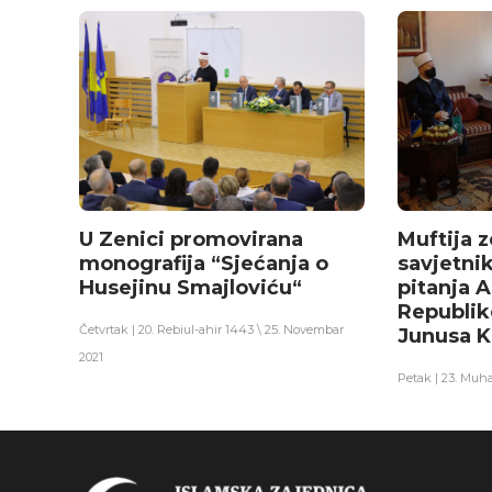
U Zenici promovirana
Muftija z
monografija “Sjećanja o
savjetnik
Husejinu Smajloviću“
pitanja
Republik
Četvrtak | 20. Rebiul-ahir 1443 \ 25. Novembar
Junusa K
2021
Petak | 23. Muh