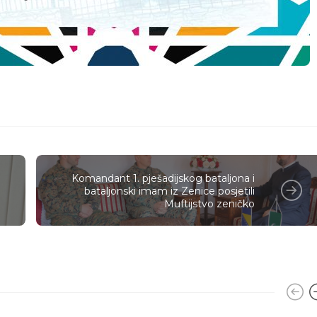
Komandant 1. pješadijskog bataljona i
bataljonski imam iz Zenice posjetili
Muftijstvo zeničko