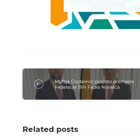
Muftija Dizdarević posjetio premijera
Federacije BiH Fadila Novalića
Related posts