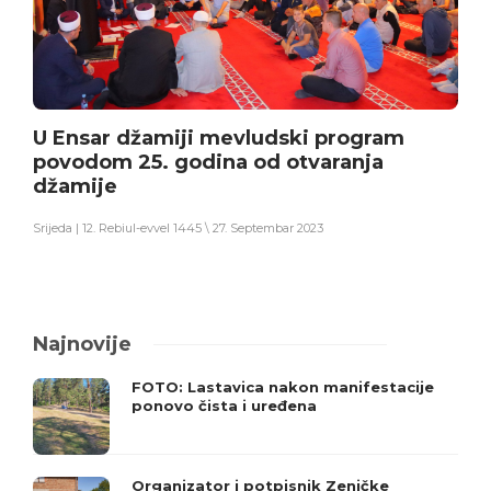
U Ensar džamiji mevludski program
povodom 25. godina od otvaranja
džamije
Srijeda | 12. Rebiul-evvel 1445 \ 27. Septembar 2023
Najnovije
FOTO: Lastavica nakon manifestacije
ponovo čista i uređena
Organizator i potpisnik Zeničke