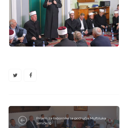
Prijem za sabornike sa područja Muftiluka
zeničkog