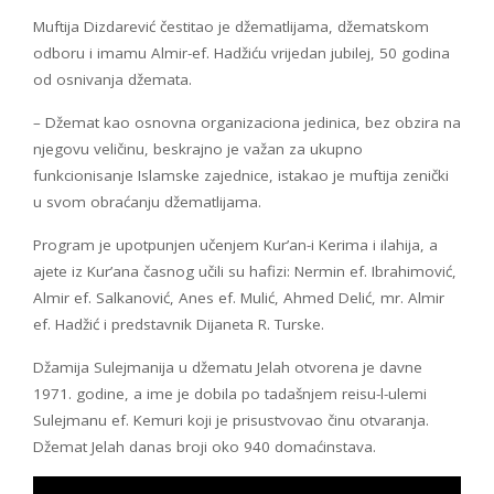
Muftija Dizdarević čestitao je džematlijama, džematskom
odboru i imamu Almir-ef. Hadžiću vrijedan jubilej, 50 godina
od osnivanja džemata.
– Džemat kao osnovna organizaciona jedinica, bez obzira na
njegovu veličinu, beskrajno je važan za ukupno
funkcionisanje Islamske zajednice, istakao je muftija zenički
u svom obraćanju džematlijama.
Program je upotpunjen učenjem Kur’an-i Kerima i ilahija, a
ajete iz Kur’ana časnog učili su hafizi: Nermin ef. Ibrahimović,
Almir ef. Salkanović, Anes ef. Mulić, Ahmed Delić, mr. Almir
ef. Hadžić i predstavnik Dijaneta R. Turske.
Džamija Sulejmanija u džematu Jelah otvorena je davne
1971. godine, a ime je dobila po tadašnjem reisu-l-ulemi
Sulejmanu ef. Kemuri koji je prisustvovao činu otvaranja.
Džemat Jelah danas broji oko 940 domaćinstava.