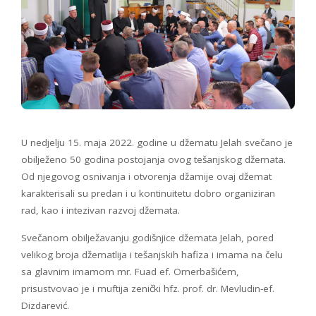
U nedjelju 15. maja 2022. godine u džematu Jelah svečano je
obilježeno 50 godina postojanja ovog tešanjskog džemata.
Od njegovog osnivanja i otvorenja džamije ovaj džemat
karakterisali su predan i u kontinuitetu dobro organiziran
rad, kao i intezivan razvoj džemata.
Svečanom obilježavanju godišnjice džemata Jelah, pored
velikog broja džematlija i tešanjskih hafiza i imama na čelu
sa glavnim imamom mr. Fuad ef. Omerbašićem,
prisustvovao je i muftija zenički hfz. prof. dr. Mevludin-ef.
Dizdarević.