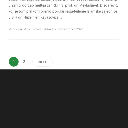
u Zenici održao muftija zenički hfz. prof. dr. Mevludin-ef. Dizdarević,
koji je tom prilikom prenio poruku reisu-l-uleme Islamske zajednice
u BiH dr. Husein-ef. Kavazovića….
Petak | 4. Rebiul-evvel 1444 \ 30. Septembar 2022
1
2
NEXT