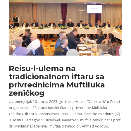
Reisu-l-ulema na
tradicionalnom iftaru sa
privrednicima Muftiluka
zeničkog
U ponedjeljak 10. aprila 2023. godine u Hotelu “Dubrovnik” u Zenici
organiziran je 23. tradicionalni iftar za privrednike Muftiluka
zeničkog. Iftaru su prisustvovali reisul-ulema Islamske zajednice (IZ)
u Bosni i Hercegovini Husein-ef. Kavazović, muftija zenički hafiz prof.
dr. Mevludin Dizdarević, muftija travnički dr. Ahmed Adilović,…