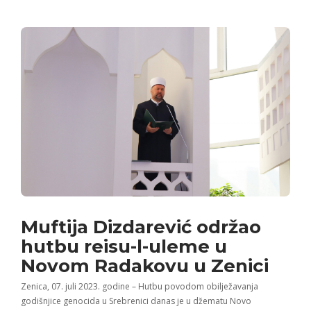
Muftija Dizdarević održao
hutbu reisu-l-uleme u
Novom Radakovu u Zenici
Zenica, 07. juli 2023. godine – Hutbu povodom obilježavanja
godišnjice genocida u Srebrenici danas je u džematu Novo