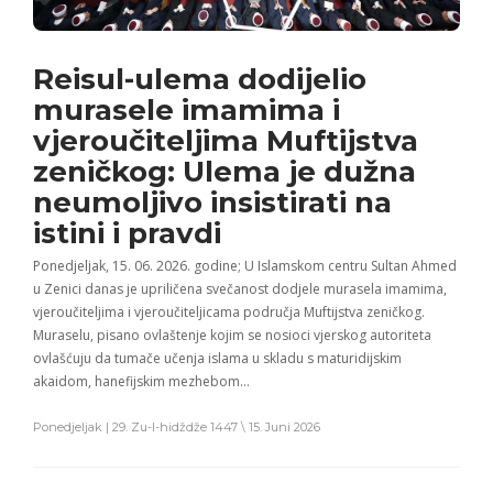
Reisul-ulema dodijelio
murasele imamima i
vjeroučiteljima Muftijstva
zeničkog: Ulema je dužna
neumoljivo insistirati na
istini i pravdi
Ponedjeljak, 15. 06. 2026. godine; U Islamskom centru Sultan Ahmed
u Zenici danas je upriličena svečanost dodjele murasela imamima,
vjeroučiteljima i vjeroučiteljicama područja Muftijstva zeničkog.
Muraselu, pisano ovlaštenje kojim se nosioci vjerskog autoriteta
ovlašćuju da tumače učenja islama u skladu s maturidijskim
akaidom, hanefijskim mezhebom…
Ponedjeljak | 29. Zu-l-hidždže 1447 \ 15. Juni 2026