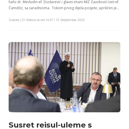
hafiz dr. Mevludin-ef. Dizdarević i glavni imam MIZ Zavidovići Izet-ef.
Čamdžić, sa saradnicima. Tokom prvog dijela posjete, upriličen je…
Subota | 21. Rebiul-evvel 1447 \ 13. Septembar 2025
Susret reisul-uleme s