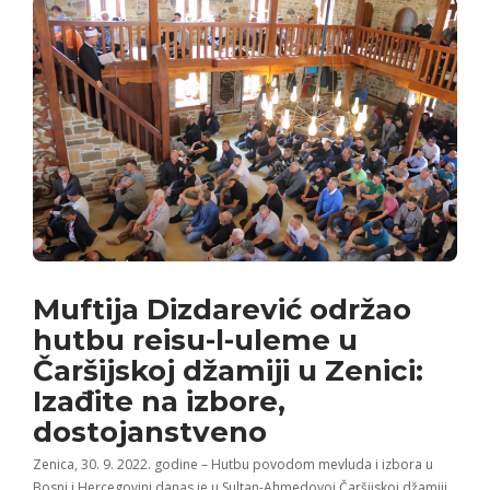
Muftija Dizdarević održao
hutbu reisu-l-uleme u
Čaršijskoj džamiji u Zenici:
Izađite na izbore,
dostojanstveno
Zenica, 30. 9. 2022. godine – Hutbu povodom mevluda i izbora u
Bosni i Hercegovini danas je u Sultan-Ahmedovoj Čaršijskoj džamiji