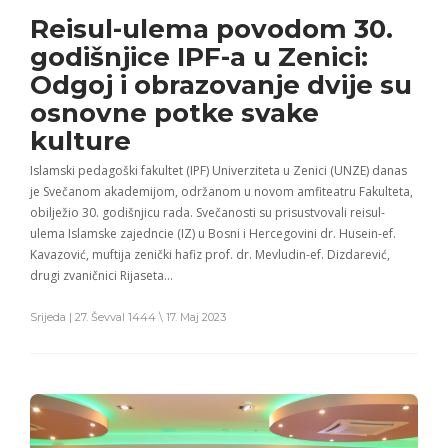
Reisul-ulema povodom 30.
godišnjice IPF-a u Zenici:
Odgoj i obrazovanje dvije su
osnovne potke svake
kulture
Islamski pedagoški fakultet (IPF) Univerziteta u Zenici (UNZE) danas
je Svečanom akademijom, održanom u novom amfiteatru Fakulteta,
obilježio 30. godišnjicu rada. Svečanosti su prisustvovali reisul-
ulema Islamske zajedncie (IZ) u Bosni i Hercegovini dr. Husein-ef.
Kavazović, muftija zenički hafiz prof. dr. Mevludin-ef. Dizdarević,
drugi zvaničnici Rijaseta…
Srijeda | 27. Ševval 1444 \ 17. Maj 2023