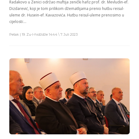
Radakovo u Zenici održao muftija zenički hafiz prof. dr. Mevludin-ef.
Dizdarević, koji je tom prilikom džematlijama prenio hutbu reisul-
uleme dr. Husein-ef. Kavazovića. Hutbu reisul-uleme prenosimo u
cijelosti:…
Petak | 19. Zu-l-hidždže 1444 \ 7. Juli 2023