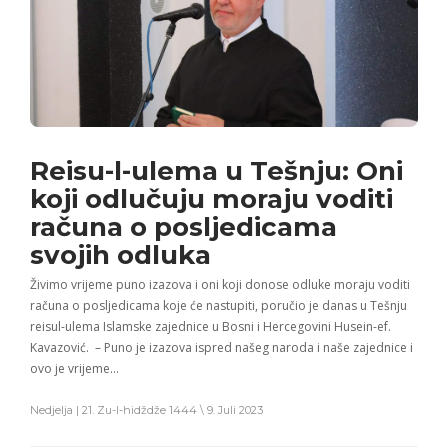
Reisu-l-ulema u Tešnju: Oni
koji odlučuju moraju voditi
računa o posljedicama
svojih odluka
Živimo vrijeme puno izazova i oni koji donose odluke moraju voditi
računa o posljedicama koje će nastupiti, poručio je danas u Tešnju
reisul-ulema Islamske zajednice u Bosni i Hercegovini Husein-ef.
Kavazović. – Puno je izazova ispred našeg naroda i naše zajednice i
ovo je vrijeme…
Nedjelja | 21. Zu-l-hidždže 1444 \ 9. Juli 2023