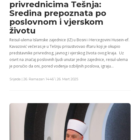
privrednicima Tešnja:
Sredina prepoznata po
poslovnom i vjerskom
životu
Reisul-ulema Islamske zajednice (IZ) u Bosni i Hercegovini Husein-ef.
Kavazović večeras je u Tešnju prisustvovao iftaru koji je okupio
predstavnike privrednog, javnog i vjerskog života ovog kraja. Uz
osvrt na značaj poslovnih ljudi unutar jedne zajednice, reisul-ulema
je poručio da oni, pored vođenja ozbiljnih poslova, igraju…
Srijeda | 26. Ramazan 1446 \ 26. Mart 2025