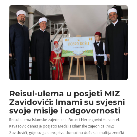
Reisul-ulema u posjeti MIZ
Zavidovići: Imami su svjesni
svoje misije i odgovornosti
Reisul-ulema Islamske zajednice u Bosni i Hercegovini Husein-ef.
Kavazović danas je posjetio Medžlis Islamske zajednice (MIZ)
Zavidovići, gdje su ga u svojstvu domaćina dočekali muftija zenički