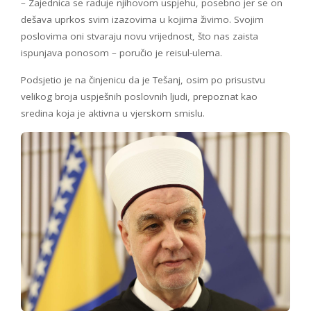
– Zajednica se raduje njihovom uspjehu, posebno jer se on
dešava uprkos svim izazovima u kojima živimo. Svojim
poslovima oni stvaraju novu vrijednost, što nas zaista
ispunjava ponosom – poručio je reisul-ulema.
Podsjetio je na činjenicu da je Tešanj, osim po prisustvu
velikog broja uspješnih poslovnih ljudi, prepoznat kao
sredina koja je aktivna u vjerskom smislu.