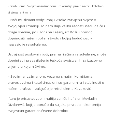
Reisul-ulema: Svojim angažmanom, uz komšije pravoslavce i katolike,
vi ste garant mira
– Naši muslimani ovdje imaju visoko razvijenu svijest o
svojoj vjeri i tradiciji. To nam daje veliku radost i nadu da će i
druge sredine, po uzoru na Tešanj, uz Božiju pomoć
doprinositi našem boljem životu i boljoj budućnosti –
naglasio je reisul-ulema.
Ustrajnost poslovnih ljudi, prema riječima reisul-uleme, može
doprinijeti i prevazilaženju teškoća svojstvenih za izazovno
vrijeme u kojem živimo.
– Svojim angažmanom, vezama s našim komšijama,
pravoslavcima i katolicima, oni su garant mira i stabilnosti u
našem društvu – zaključio je reisul-ulema Kavazović.
Iftaru je prisustvovao i muftija zenički hafiz dr. Mevludin
Dizdarević, koji je poručio da su jaka privreda i ekonomija
svojevrsni garant društvene dobrobiti.