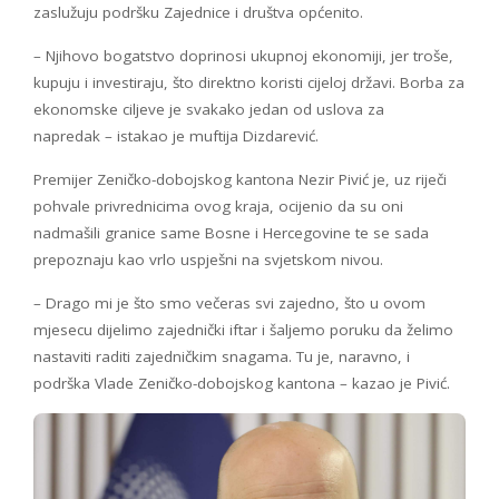
zaslužuju podršku Zajednice i društva općenito.
– Njihovo bogatstvo doprinosi ukupnoj ekonomiji, jer troše,
kupuju i investiraju, što direktno koristi cijeloj državi. Borba za
ekonomske ciljeve je svakako jedan od uslova za
napredak – istakao je muftija Dizdarević.
Premijer Zeničko-dobojskog kantona Nezir Pivić je, uz riječi
pohvale privrednicima ovog kraja, ocijenio da su oni
nadmašili granice same Bosne i Hercegovine te se sada
prepoznaju kao vrlo uspješni na svjetskom nivou.
– Drago mi je što smo večeras svi zajedno, što u ovom
mjesecu dijelimo zajednički iftar i šaljemo poruku da želimo
nastaviti raditi zajedničkim snagama. Tu je, naravno, i
podrška Vlade Zeničko-dobojskog kantona – kazao je Pivić.