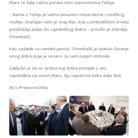
iftara se šalje važna poruka svim stanovnicima Tešnja.
– Nama u Tešnju je važno prisustvo reisul-uleme i zeničkog
muftije. Značajan nam je ovaj iftar, koji u simboličkom smislu
predstavlja jedan čin zajedničkog dobra – poručio je efendija
Omerbašić.
Kao zadatak za naredni period, Omerbašić je istakao čuvanje
onog dobra koje je vezano za sam pojam slobode.
Zaključio je da se simbol tog dobra primijeti u slici
zajedništva na ovom iftaru, čiju vrijednost treba dalje širiti.
(N.G./Preporod.info)