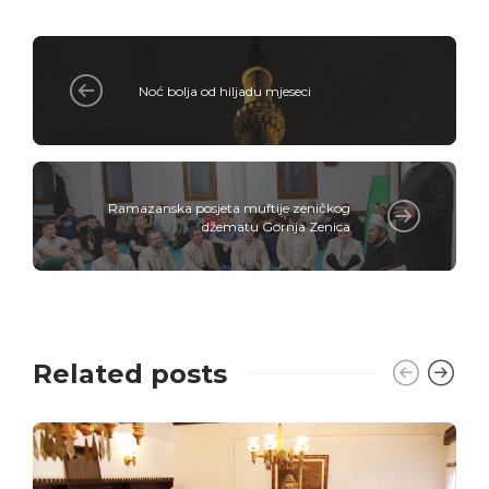
Noć bolja od hiljadu mjeseci
Ramazanska posjeta muftije zeničkog
džematu Gornja Zenica
Related posts