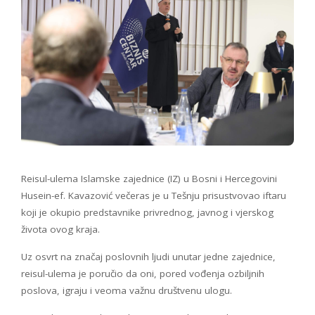
Reisul-ulema Islamske zajednice (IZ) u Bosni i Hercegovini
Husein-ef. Kavazović večeras je u Tešnju prisustvovao iftaru
koji je okupio predstavnike privrednog, javnog i vjerskog
života ovog kraja.
Uz osvrt na značaj poslovnih ljudi unutar jedne zajednice,
reisul-ulema je poručio da oni, pored vođenja ozbiljnih
poslova, igraju i veoma važnu društvenu ulogu.