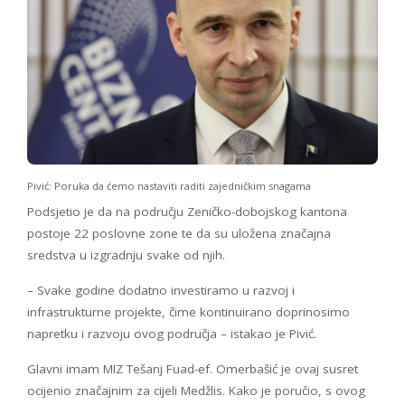
Pivić: Poruka da ćemo nastaviti raditi zajedničkim snagama
Podsjetio je da na području Zeničko-dobojskog kantona
postoje 22 poslovne zone te da su uložena značajna
sredstva u izgradnju svake od njih.
– Svake godine dodatno investiramo u razvoj i
infrastrukturne projekte, čime kontinuirano doprinosimo
napretku i razvoju ovog područja – istakao je Pivić.
Glavni imam MIZ Tešanj Fuad-ef. Omerbašić je ovaj susret
ocijenio značajnim za cijeli Medžlis. Kako je poručio, s ovog