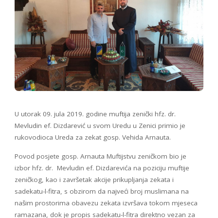
U utorak 09. jula 2019. godine muftija zenički hfz. dr.
Mevludin ef. Dizdarević u svom Uredu u Zenici primio je
rukovodioca Ureda za zekat gosp. Vehida Arnauta.
Povod posjete gosp. Arnauta Muftijstvu zeničkom bio je
izbor hfz. dr. Mevludin ef. Dizdarevića na poziciju muftije
zeničkog, kao i završetak akcije prikupljanja zekata i
sadekatu-l-fitra, s obzirom da najveći broj muslimana na
našim prostorima obavezu zekata izvršava tokom mjeseca
ramazana, dok je propis sadekatu-l-fitra direktno vezan za