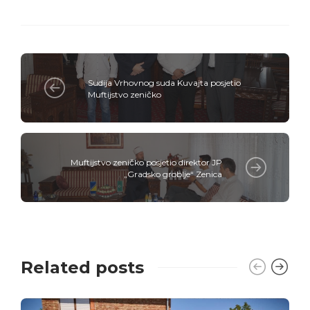
Sudija Vrhovnog suda Kuvajta posjetio
Muftijstvo zeničko
Muftijstvo zeničko posjetio direktor JP
„Gradsko groblje“ Zenica
Related posts