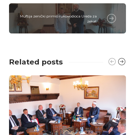
Muftija zenički primio rukovodioca Ureda za
zekat
Related posts