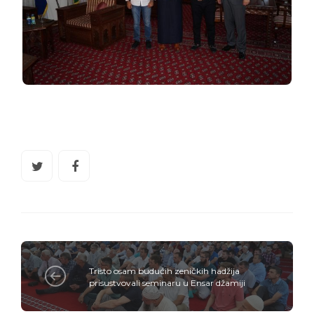
Tristo osam budućih zeničkih hadžija
prisustvovali seminaru u Ensar džamiji