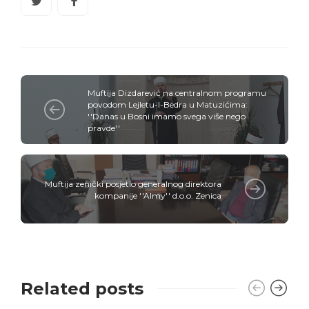
Muftija Dizdarević na centralnom programu
povodom Lejletu-l-Bedra u Matuzićima:
''Danas u Bosni imamo svega više nego
pravde''
Muftija zenički posjetio generalnog direktora
kompanije ''Almy'' d.o.o. Zenica
Related posts