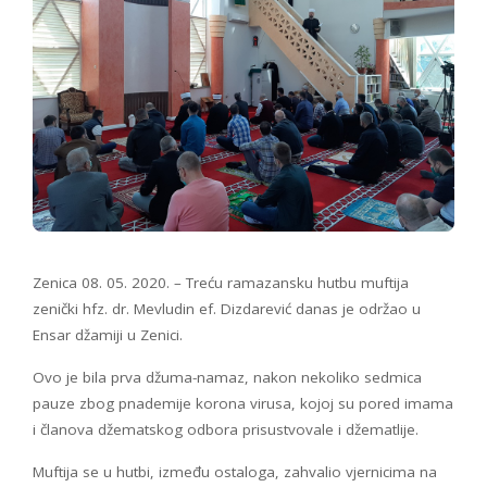
Zenica 08. 05. 2020. – Treću ramazansku hutbu muftija
zenički hfz. dr. Mevludin ef. Dizdarević danas je održao u
Ensar džamiji u Zenici.
Ovo je bila prva džuma-namaz, nakon nekoliko sedmica
pauze zbog pnademije korona virusa, kojoj su pored imama
i članova džematskog odbora prisustvovale i džematlije.
Muftija se u hutbi, između ostaloga, zahvalio vjernicima na