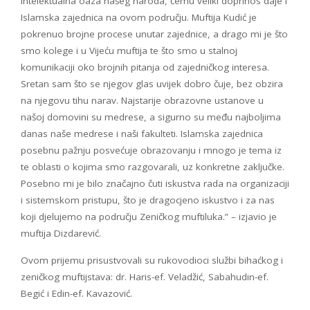
intelektualna oaza našeg naroda, čemu veliki doprinos daje i
Islamska zajednica na ovom području. Muftija Kudić je
pokrenuo brojne procese unutar zajednice, a drago mi je što
smo kolege i u Vijeću muftija te što smo u stalnoj
komunikaciji oko brojnih pitanja od zajedničkog interesa.
Sretan sam što se njegov glas uvijek dobro čuje, bez obzira
na njegovu tihu narav. Najstarije obrazovne ustanove u
našoj domovini su medrese, a sigurno su među najboljima
danas naše medrese i naši fakulteti. Islamska zajednica
posebnu pažnju posvećuje obrazovanju i mnogo je tema iz
te oblasti o kojima smo razgovarali, uz konkretne zaključke.
Posebno mi je bilo značajno čuti iskustva rada na organizaciji
i sistemskom pristupu, što je dragocjeno iskustvo i za nas
koji djelujemo na području Zeničkog muftiluka.” – izjavio je
muftija Dizdarević.
Ovom prijemu prisustvovali su rukovodioci službi bihaćkog i
zeničkog muftijstava: dr. Haris-ef. Veladžić, Sabahudin-ef.
Begić i Edin-ef. Kavazović.