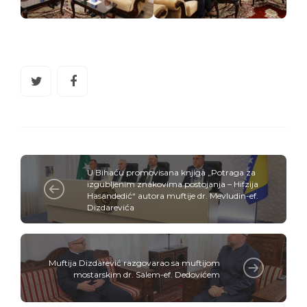
U Bihaću promovisana knjiga „Potraga za
izgubljenim znakovima postojanja – Hifzija
Hasandedić“ autora muftije dr. Mevludin-ef.
Dizdarevića
Muftija Dizdarević razgovarao sa muftijom
mostarskim dr. Salem-ef. Dedovićem