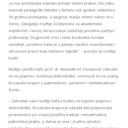
za nas predstavlja vrijedan primjer dobre prakse. Isto tako,
Islamski pedagoški fakultet u Bihaću ove godine obilježava
30 godina postojanja, a njegova ‘starija sestra’ nalazi se u
Zenici. Zalaganje muftije Dizdarevića za akademske
vrijednosti i razvoj obrazovanja zaslužuje posebnu pažnju i
poštovanje. Dogovorili smo i neke konkretne korake
saradnje, posebno kada je u pitanju naučno usavršavanje i
obrazovni pravci koje trebamo slijediti.“ – poručio je muftija
Kudić.
Muftija zenički hafiz prof. dr. Mevludin-ef. Dizdarević zahvalio
se na prijemu i srdačnoj dobrodošlici, osvrnuvši se na značaj
Bosanske krajine u patriotskom, vjerskom i intelektualnom
životu.
– Zahvalan sam muftiji hafizu Kudiću na toplom prijemu i
dobrodošlici. Bosanska krajina je nekada bila prepoznata
prvenstveno po svojoj junačkoj tradiciji i nenadmašnoj
patriotskoj praksi, a danas je ona i snažna vjerska i