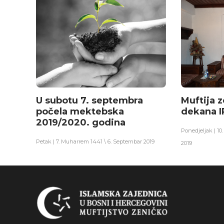
U subotu 7. septembra
Muftija z
počela mektebska
dekana I
2019/2020. godina
Ponedjeljak | 1
Petak | 7. Muharrem 1441 \ 6. Septembar 2019
2019