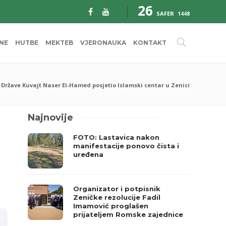
26
SAFER
1448
INE
HUTBE
MEKTEB
VJERONAUKA
KONTAKT
Države Kuvajt Naser El-Hamed posjetio Islamski centar u Zenici
Najnovije
FOTO: Lastavica nakon
manifestacije ponovo čista i
uređena
Organizator i potpisnik
Zeničke rezolucije Fadil
Imamović proglašen
prijateljem Romske zajednice