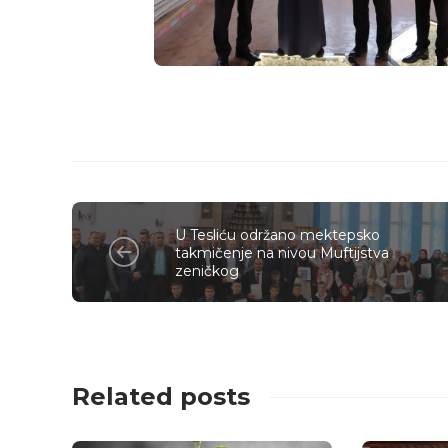
U Tesliću održano mektepsko
takmičenje na nivou Muftijstva
zeničkog
Related posts