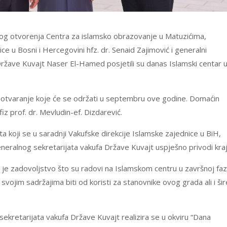
nog otvorenja Centra za islamsko obrazovanje u Matuzićima,
ce u Bosni i Hercegovini hfz. dr. Senaid Zajimović i generalni
ržave Kuvajt Naser El-Hamed posjetili su danas Islamski centar 
otvaranje koje će se održati u septembru ove godine. Domaćin
fiz prof. dr. Mevludin-ef. Dizdarević.
ta koji se u saradnji Vakufske direkcije Islamske zajednice u BiH,
eneralnog sekretarijata vakufa Države Kuvajt uspješno privodi kraj
je zadovoljstvo što su radovi na Islamskom centru u završnoj faz
svojim sadržajima biti od koristi za stanovnike ovog grada ali i šir
kretarijata vakufa Države Kuvajt realizira se u okviru “Dana