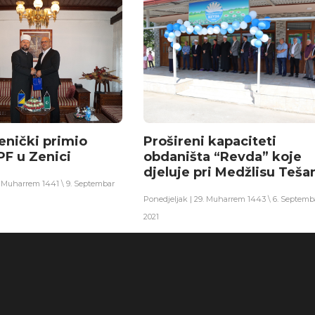
enički primio
Prošireni kapaciteti
PF u Zenici
obdaništa “Revda” koje
djeluje pri Medžlisu Teša
0. Muharrem 1441 \ 9. Septembar
Ponedjeljak | 29. Muharrem 1443 \ 6. Septemb
2021