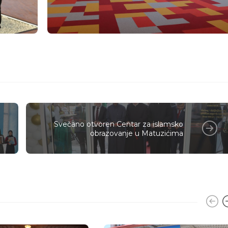
Svečano otvoren Centar za islamsko
obrazovanje u Matuzićima