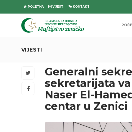
POČETNA
VIJESTI
KONTAKT
POČ
VIJESTI
Generalni sekr
sekretarijata v
Naser El-Hamed
centar u Zenici