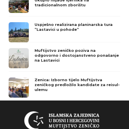
okupio hiljade vjernika na
tradicionalnom zborištu
Uspješno realizirana planinarska tura
”Lastavici u pohode”
Muftijstvo zeničko poziva na
odgovorno i dostojanstveno ponašanje
na Lastavici
Zenica: Izborno tijelo Muftijstva
zeničkog predložilo kandidate za reisul-
ulemu