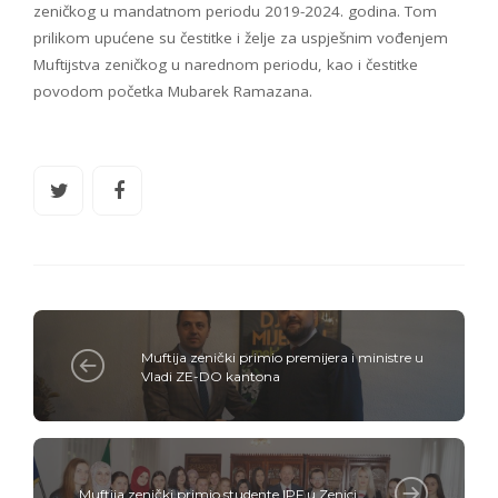
zeničkog u mandatnom periodu 2019-2024. godina. Tom
prilikom upućene su čestitke i želje za uspješnim vođenjem
Muftijstva zeničkog u narednom periodu, kao i čestitke
povodom početka Mubarek Ramazana.
Muftija zenički primio premijera i ministre u
Vladi ZE-DO kantona
Muftija zenički primio studente IPF u Zenici