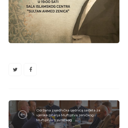
Održana zajednička sjednica savjeta za
vjerska pitanja Muftijstva zeničkog i
Muftijstva travničkog