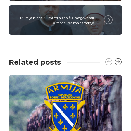
Muftija bihaćki i muftija zenički razgovarali
o modalitetima saradnje
Related posts