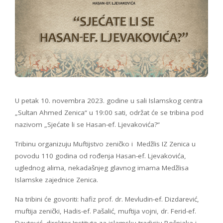
U petak 10. novembra 2023. godine u sali Islamskog centra
„Sultan Ahmed Zenica“ u 19:00 sati, održat će se tribina pod
nazivom „Sjećate li se Hasan-ef. Ljevakovića?“
Tribinu organizuju Muftijstvo zeničko i Medžlis IZ Zenica u
povodu 110 godina od rođenja Hasan-ef. Ljevakovića,
uglednog alima, nekadašnjeg glavnog imama Medžlisa
Islamske zajednice Zenica.
Na tribini će govoriti: hafiz prof. dr. Mevludin-ef. Dizdarević,
muftija zenički, Hadis-ef. Pašalić, muftija vojni, dr. Ferid-ef.
Dautović, direktor Instituta za islamsku tradiciju Bošnjaka i