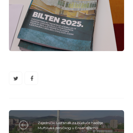
Zajednički sastanak za buduće hadžije
Muftiluka zeničkog u Ensar džamiji