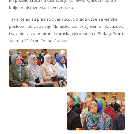
im poželio sreću na takmičenju na nivou Rijaseta i da što
bolje predstave Muftijstvo zeničko.
Takmičenju su prisustvovali rukovodilac Službe za vjerske
poslove i obrazovanje Muftijstva zeničkog Edin-ef. Kavazović
i savjetnica za predmet Islamska vjeronauka u Pedagoškom
zavodu ZDK mr. Emina Grabus.