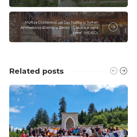
Muftija Dizdarević održao hutbu u Sultan
Ahmedovoj džamiji u Zenici: "Čistoća je pola
vjere" (VIDEO)
Related posts