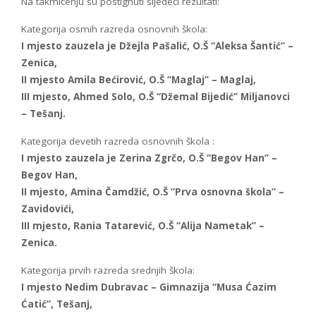
Na takmičenju su postignuti sljedeći rezultati:
Kategorija osmih razreda osnovnih škola:
I mjesto zauzela je Džejla Pašalić, O.Š “Aleksa Šantić” –
Zenica,
II mjesto Amila Bećirović, O.Š “Maglaj” – Maglaj,
III mjesto, Ahmed Solo, O.Š “Džemal Bijedić” Miljanovci
– Tešanj.
Kategorija devetih razreda osnovnih škola :
I mjesto zauzela je Zerina Zgrčo, O.Š “Begov Han” –
Begov Han,
II mjesto, Amina Čamdžić, O.Š ”Prva osnovna škola” –
Zavidovići,
III mjesto, Rania Tatarević, O.Š “Alija Nametak” –
Zenica.
Kategorija prvih razreda srednjih škola:
I mjesto Nedim Dubravac – Gimnazija “Musa Ćazim
Ćatić”, Tešanj,