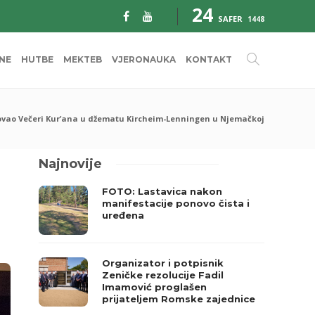
24
SAFER
1448
INE
HUTBE
MEKTEB
VJERONAUKA
KONTAKT
vovao Večeri Kur’ana u džematu Kircheim-Lenningen u Njemačkoj
Najnovije
FOTO: Lastavica nakon
manifestacije ponovo čista i
uređena
Organizator i potpisnik
Zeničke rezolucije Fadil
Imamović proglašen
prijateljem Romske zajednice