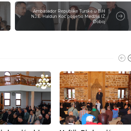
Ambasador Republike Turske u BiH
NJ.E. Haldun Koc posjetio Medžlis IZ
Doboj