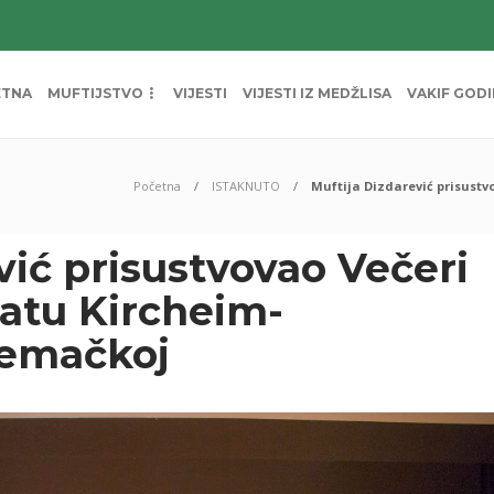
ETNA
MUFTIJSTVO
VIJESTI
VIJESTI IZ MEDŽLISA
VAKIF GOD
Početna
ISTAKNUTO
Muftija Dizdarević prisust
vić prisustvovao Večeri
atu Kircheim-
jemačkoj