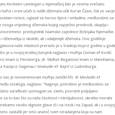
atu Kircheim-Lenningen u Njemačkoj bilo je veoma svečano.
hafizi i vrsni učači iz naših džemata učili Kur’an Časni, čuli se savjet
isselam riznice, oglasili se horovi djece i omladine, međusobno se
fre ovoga vrijednog džemata kojeg uspješno predvodi, okuplja i
i istovremeno predsjednik Islamske zajednice Bošnjaka Njemačke.
 džematlija iz okolnih, ali i udaljenijih džemata. Ovo godišnje
a glasova naše mladosti preraslo je u tradiciju koja iz godine u godi
to je u svojoj kratkoj besjedi naglasio i muftija Osman ef Kozlić.
. Idriz imam iz Pensberga, dr. Midhat Beganović imam iz Mannhaima,
a Kazija iz Gagenau i Sinanudin ef. Bajrić iz Ludvisburga.
 nas je novoimenovani muftija zenički hfz. dr Mevludin ef
zmeđu ostaloga, naglasio: ”Najprije, potrebno je međusobno se
obno sarađivati i pomagati se; zatim, povratiti poljuljano
a to kao što su naša čestitost i miroljubivost, ukratko moralni
trebamo visoko dignute glave ići i na Istok i na Zapad, ali i u svojoj
 smo zaslužili jer smo unatoč svim stradanjima koja su nam