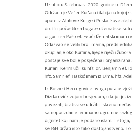
U subotu 8. februara 2020. godine u Džem
Održana je Večer Kur’ana i ilahija na kojoj su 
upute iz Allahove Knjige i Poslanikove alejh
družili i počastili sa bogate džematske so
organizira Pašo ef. Fetić džematski imam 
Odazvao se veliki broj imama, predsjednika i
okupljanje oko Kur’ana, lijepe riječi i žubor
postaje sve bolje posjećena i organizirana š
Kur’ani-Kerim učili su hfz. dr. Benjamin ef
hfz. Samir ef. Haskić imam iz Ulma, hfz. Adel
Iz Bosne i Hercegovine ovoga puta osvježio
Dizdarević svojom besjedom, u kojoj je, i
povezati, bratski se udržiti i iskreno međus
samopouzdanje jer imamo ogromne razloge z
dignitet koji nam je podario islam. I stoga, 
se BiH držati isto tako dostojanstveno. To