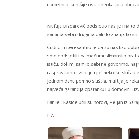
nametnule komšije ostali neokaljana obraza
Muftija Dizdarević podsjetio nas je i na to
samima sebi i drugima dali do znanja ko sm
Čudno i interesantno je da su nas kao dobre lj
smo podsjetili i na međumuslimansko bratstv
ističu, dok mi sami o sebi ne govorimo, na
raspravljamo. Iznio je i još nekoliko slučaj
jednom dahu pomno slušala, muftija je rekao
najveća garancija opstanku i u domovini i iz
Ilahije i Kaside učili su horovi, Rejjan iz Sa
I. A.