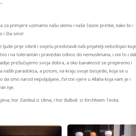
”.
 da za primjere uzimamo našu ulemu i naše časne pretke, kako bi i
o i šta smo!
ude prije otkrili i svijetu predstavili naši prijatelji nebošnjaci koj
o i na tolerantan i pravedan odnos do nemuslimana, i oni to i dal
jradije prešućujemo svoja dobra, a oko banalnosti se prepiremo i
eva naših paradoksa, a potom, na kraju svoje besjede, koja se u
 da smo narod nepoljuljane, čvrste vjere u Allaha koja nam je i
van nje.
rajjeva, hor Zumbul iz Ulma, i hor Bulbuli iz Kirchheim Tecka.