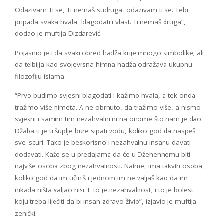
Odazivam Ti se, Ti nemaš sudruga, odazivam ti se. Tebi
pripada svaka hvala, blagodati i vlast. Ti nemaš druga”,
dodao je muftija Dizdarević.
Pojasnio je i da svaki obred hadža krije mnogo simbolike, ali
da telbijja kao svojevrsna himna hadža odražava ukupnu
filozofiju islama.
“Prvo budimo svjesni blagodati i kažimo hvala, a tek onda
tražimo više nimeta. A ne obrnuto, da tražimo više, a nismo
svjesni i samim tim nezahvalni ni na onome što nam je dao.
Džaba ti je u šuplje bure sipati vodu, koliko god da naspeš
sve iscuri. Tako je beskorisno i nezahvalnu insanu davati i
dodavati. Kaže se u predajama da će u Džehennemu biti
najviše osoba zbog nezahvalnosti. Naime, ima takvih osoba,
koliko god da im učiniš i jednom im ne valjaš kao da im
nikada ništa valjao nisi. E to je nezahvalnost, i to je bolest
koju treba liječiti da bi insan zdravo živio”, izjavio je muftija
zenički.