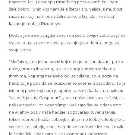
naprosto živi u procjepu između tih poziva, onih koji nam
žele dobro i onih koji nam žele štetu i zlo. Velika je mudrost
razaznati koji nam poziv želi dobro, a koji zlo i nesreću”
kazao je muftija Dizdarević.
Dodao je da svi svugdje zovu i da često čovjek zaboravlja da
svako ko ga zove ne zove ga za njegovo dobro, nego za
svoju korist.
“Međutim, ima jedan poziv koji nam je poslan davno, preko
našeg praoca Ibrahima, a.s., sa onog kamena Mekamu
Ibrahima, koji stoji nedaleko od Bejtullaha. To je poziv na
hadž, to je poziv da se odazovemo svome Gospodaru. To je
isti onaj poziv koji nam je upućen u ezelu kada smo upitani:
‘Nisam li ja vaš Gospodar?’, pa su naše duše kazale: ‘Jesi, ti si
naš Gospodar i to svjedočimo.’ Baš zato što se odazivamo
na Allahov poziv naše hadžije izogovaraju čuvenu telbiju
tokom obreda hadža. Lebbejkellahumme lebbejk, lebbejke la
šerike leke lebbejk, inne-l-hamde ve-n-ni’mete leke ve-l-mulk
la šerike lek. Odazivam Ti se Gospodaru, odazivam.