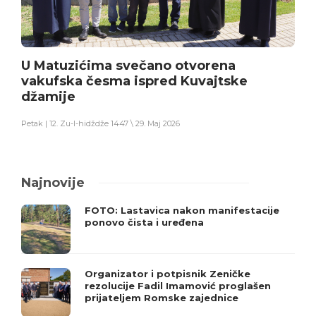
U Matuzićima svečano otvorena
vakufska česma ispred Kuvajtske
džamije
Petak | 12. Zu-l-hidždže 1447 \ 29. Maj 2026
Najnovije
FOTO: Lastavica nakon manifestacije
ponovo čista i uređena
Organizator i potpisnik Zeničke
rezolucije Fadil Imamović proglašen
prijateljem Romske zajednice