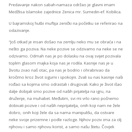
Predavanje nakon sabah-namaza održao je glavni imam
Medžlisa Islamske zajednice Zenica mr. Sumedin-ef. Kobilica.
U bajramskoj hutbi muftija zenički na početku se referirao na
odazivanje.
“Još otkad je insan došao na zemlju neko mu se obraća i na
nešto ga poziva. Na neke pozive se odzivamo na neke se ne
odzivamo. Odmah nas je po dolasku na ovaj svijet pozivala
toplim glasom majka koja nas je rodila. Kasnije nas je u
životu zvao naš otac, pa nas je bodrio i ohrabrivao da
kročimo kroz život sigurni i spokojni. Zvali su nas kasnije naši
rođaci sa kojima smo odrastali i drugovali. Kako je život išao
dalje dobijali smo pozive od naših prijatelja na igru, na
druženje, na muhabet. Međutim, svi mi vrlo rano počnemo
dobivati pozive i od naših neprijatelja, onih koji nam ne žele
dobro, onih koji žele da sa nama manipulišu, da ostvare
neke svoje prizemne i podle razloge. Njihov poziv ima za cilj
njihovu i samo njihovu korist, a samo našu štetu. Čovjek