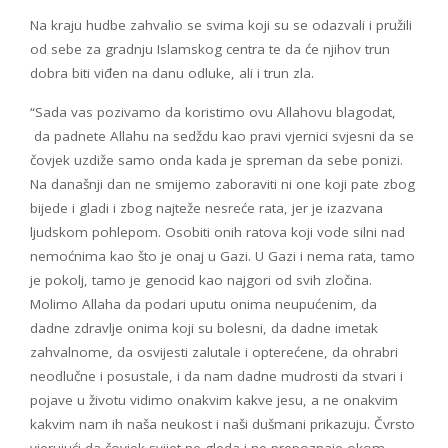
Na kraju hudbe zahvalio se svima koji su se odazvali i pružili
od sebe za gradnju Islamskog centra te da će njihov trun
dobra biti viđen na danu odluke, ali i trun zla.
“Sada vas pozivamo da koristimo ovu Allahovu blagodat,
da padnete Allahu na sedždu kao pravi vjernici svjesni da se
čovjek uzdiže samo onda kada je spreman da sebe ponizi.
Na današnji dan ne smijemo zaboraviti ni one koji pate zbog
bijede i gladi i zbog najteže nesreće rata, jer je izazvana
ljudskom pohlepom. Osobiti onih ratova koji vode silni nad
nemoćnima kao što je onaj u Gazi. U Gazi i nema rata, tamo
je pokolj, tamo je genocid kao najgori od svih zločina.
Molimo Allaha da podari uputu onima neupućenim, da
dadne zdravlje onima koji su bolesni, da dadne imetak
zahvalnome, da osvijesti zalutale i opterećene, da ohrabri
neodlučne i posustale, i da nam dadne mudrosti da stvari i
pojave u životu vidimo onakvim kakve jesu, a ne onakvim
kakvim nam ih naša neukost i naši dušmani prikazuju. Čvrsto
vjerujući da čovjek svijet ne gleda i ne prepoznaje okom,