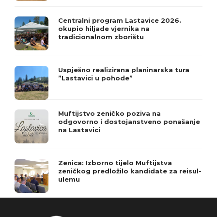
Centralni program Lastavice 2026.
okupio hiljade vjernika na
tradicionalnom zborištu
Uspješno realizirana planinarska tura
”Lastavici u pohode”
Muftijstvo zeničko poziva na
odgovorno i dostojanstveno ponašanje
na Lastavici
Zenica: Izborno tijelo Muftijstva
zeničkog predložilo kandidate za reisul-
ulemu