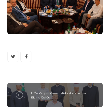
U Žepču proučena hafiska dova hafizu
Eldinu Čoliću