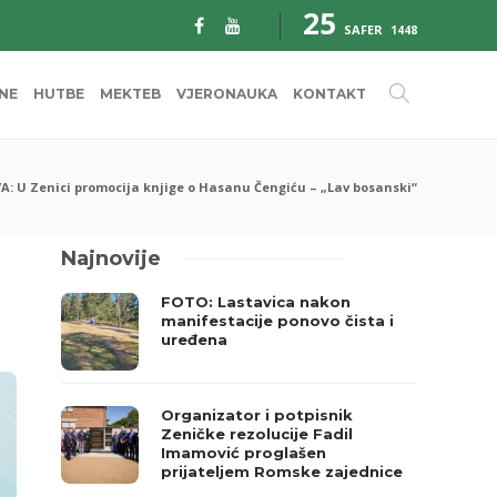
25
SAFER
1448
INE
HUTBE
MEKTEB
VJERONAUKA
KONTAKT
A: U Zenici promocija knjige o Hasanu Čengiću – „Lav bosanski“
Najnovije
FOTO: Lastavica nakon
manifestacije ponovo čista i
uređena
Organizator i potpisnik
Zeničke rezolucije Fadil
Imamović proglašen
prijateljem Romske zajednice