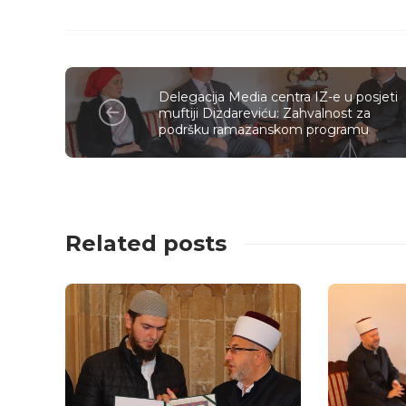
Delegacija Media centra IZ-e u posjeti
muftiji Dizdareviću: Zahvalnost za
podršku ramazanskom programu
Related posts