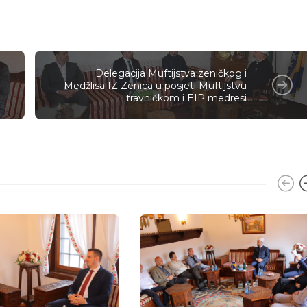
Delegacija Muftijstva zeničkog i
Medžlisa IZ Zenica u posjeti Muftijstvu
travničkom i EIP medresi