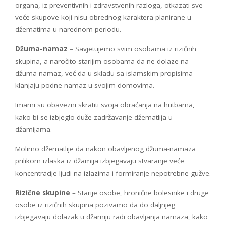
organa, iz preventivnih i zdravstvenih razloga, otkazati sve
veće skupove koji nisu obrednog karaktera planirane u
džematima u narednom periodu.
Džuma-namaz
– Savjetujemo svim osobama iz rizičnih
skupina, a naročito starijim osobama da ne dolaze na
džuma-namaz, već da u skladu sa islamskim propisima
klanjaju podne-namaz u svojim domovima.
Imami su obavezni skratiti svoja obraćanja na hutbama,
kako bi se izbjeglo duže zadržavanje džematlija u
džamijama.
Molimo džematlije da nakon obavljenog džuma-namaza
prilikom izlaska iz džamija izbjegavaju stvaranje veće
koncentracije ljudi na izlazima i formiranje nepotrebne gužve.
Rizične skupine
– Starije osobe, hronične bolesnike i druge
osobe iz rizičnih skupina pozivamo da do daljnjeg
izbjegavaju dolazak u džamiju radi obavljanja namaza, kako