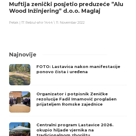
Muftija zenički posjetio preduzeće ”Alu
Wood Inžinjering” d.o.o. Maglaj
Petak | 17. Rebiul-ahir 1444 \ 11. Novembar 2022
Najnovije
FOTO: Lastavica nakon manifestacije
ponovo čista i uređena
Organizator i potpisnik Zeničke
rezolucije Fadil Imamović proglašen
prijateljem Romske zajednice
Centralni program Lastavice 2026.
okupio hiljade vjernika na
tradicionalnom zborištu