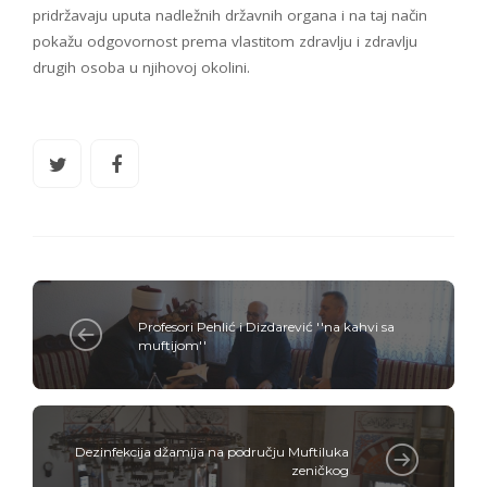
pridržavaju uputa nadležnih državnih organa i na taj način
pokažu odgovornost prema vlastitom zdravlju i zdravlju
drugih osoba u njihovoj okolini.
Profesori Pehlić i Dizdarević ''na kahvi sa
muftijom''
Dezinfekcija džamija na području Muftiluka
zeničkog