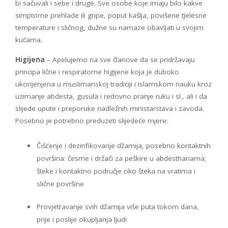
bi sačuvali i sebe i druge. Sve osobe koje imaju bilo kakve
simptome prehlade ili gripe, poput kašlja, povišene tjelesne
temperature i sličnog, dužne su namaze obavljati u svojim
kućama.
Higijena
– Apelujemo na sve članove da se pridržavaju
principa lične i respiratorne higijene koja je duboko
ukorijenjena u muslimanskoj tradiciji i islamskom nauku kroz
uzimanje abdesta, gusula i redovno pranje ruku i sl., ali i da
slijede upute i preporuke nadležnih ministarstava i zavoda.
Posebno je potrebno preduzeti slijedeće mjere:
Čišćenje i dezinfikovanje džamija, posebno kontaktnih
površina: česme i držači za peškire u abdesthanama;
šteke i kontaktno područje oko šteka na vratima i
slične površine
Provjetravanje svih džamija više puta tokom dana,
prije i poslije okupljanja ljudi