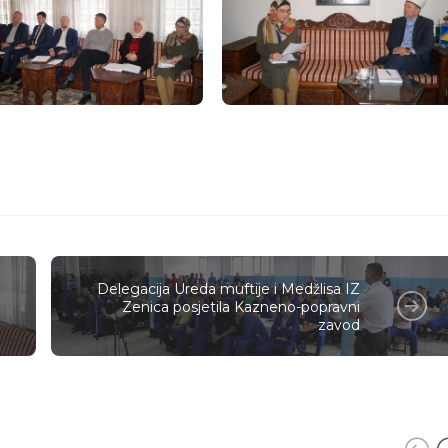
Delegacija Ureda muftije i Medžlisa IZ
Zenica posjetila Kazneno-popravni
zavod