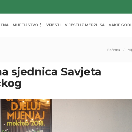
ETNA
MUFTIJSTVO
VIJESTI
VIJESTI IZ MEDŽLISA
VAKIF GOD
Početna
VI
a sjednica Savjeta
čkog