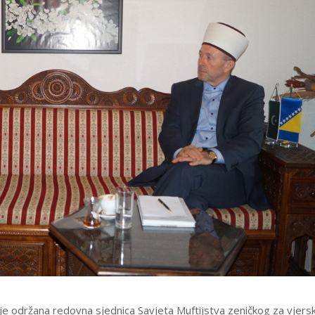
 je održana redovna sjednica Savjeta Muftijstva zeničkog za vjers