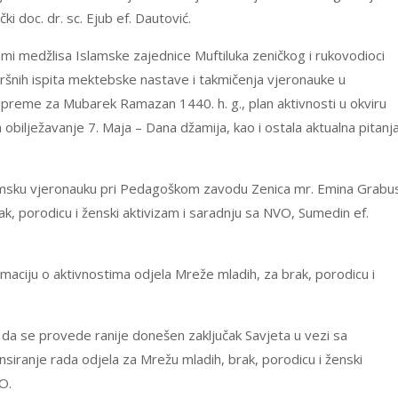
i doc. dr. sc. Ejub ef. Dautović.
mami medžlisa Islamske zajednice Muftiluka zeničkog i rukovodioci
vršnih ispita mektebske nastave i takmičenja vjeronauke u
preme za Mubarek Ramazan 1440. h. g., plan aktivnosti u okviru
bilježavanje 7. Maja – Dana džamija, kao i ostala aktualna pitanj
Islamsku vjeronauku pri Pedagoškom zavodu Zenica mr. Emina Grabus
ak, porodicu i ženski aktivizam i saradnju sa NVO, Sumedin ef.
rmaciju o aktivnostima odjela Mreže mladih, za brak, porodicu i
a da se provede ranije donešen zaključak Savjeta u vezi sa
siranje rada odjela za Mrežu mladih, brak, porodicu i ženski
O.