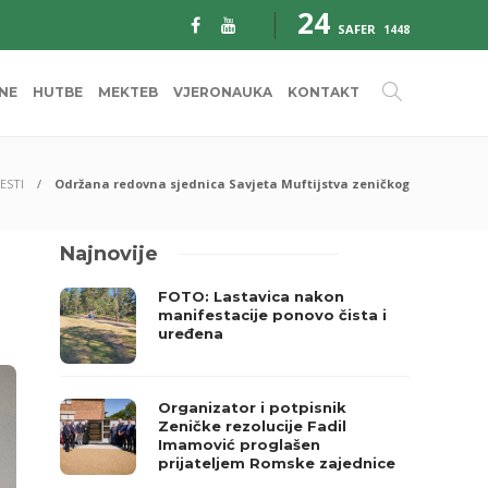
24
SAFER
1448
INE
HUTBE
MEKTEB
VJERONAUKA
KONTAKT
JESTI
Održana redovna sjednica Savjeta Muftijstva zeničkog
Najnovije
FOTO: Lastavica nakon
manifestacije ponovo čista i
uređena
Organizator i potpisnik
Zeničke rezolucije Fadil
Imamović proglašen
prijateljem Romske zajednice