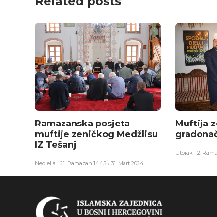
Related posts
Ramazanska posjeta
Muftija z
muftije zeničkog Medžlisu
gradonač
IZ Tešanj
Utorak | 2. Rama
Nedjelja | 21. Ramazan 1445 \ 31. Mart 2024