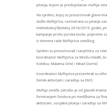
pitanja, kojom je predsjedavao muftija zeničk
Na sjednici, kojoj su prisustvovali glavni i
službi Muftijstva, razmatrana su pitanja za
mektebskoj/školskoj 2018/2019. godini, pri
kampanje protiv poroka kocke, pripreme za o
iz domena rada Muftijstva zeničkog.
Sjednici su prisustvovali i savjetnica za 
koordinatori Muftijstva za Mrežu mladih, br
Kobilica, Mulaima Omić i Nihad Durmić.
Koordinatori Muftijstva prezentirali su info
ženski aktivizam i saradnju sa NVO.
Muftija zenički zatražio je od glavnih imam
formiranjem fondova pri medžlisima za finan
aktivizam, socijalna pitanja i saradnju sa NV