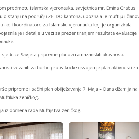
nom predmetu Islamska vjeronauka, savjetnica mr. Emina Grabus
ju o stanju na području ZE-DO kantona, upoznala je muftiju i člano
tnike i koordinatore za Islamsku vjeronauku koji je organizirala
jasnila je i detalje u vezi sa prezentiranjem rezultata evaluacije
onauke.
e sjednice Savjeta pripreme planovi ramazanskih aktivnosti.
tivnosti vezanih za borbu protiv kocke usvojen je plan aktivnosti za
rše pripreme i sačini plan obilježavanja 7. Maja – Dana džamija na
Muftiluka zeničkog.
nja iz domena rada Muftijstva zeničkog.