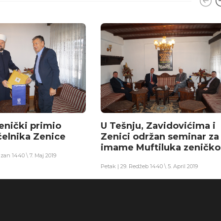
enički primio
U Tešnju, Zavidovićima i
elnika Zenice
Zenici održan seminar za
imame Muftiluka zeničk
zan 1440 \ 7. Maj 2019
Petak | 29. Redžeb 1440 \ 5. April 2019