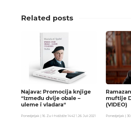
Related posts
Najava: Promocija knjige
Ramazan
“Između dvije obale –
muftije 
uleme i vladara“
(VIDEO)
Ponedjeljak | 16. Zu-l-hidždže 1442 \ 26. Juli 2021
Ponedjeljak | 30.