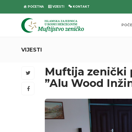
POČETNA
VIJESTI
KONTAKT
POČ
VIJESTI
Muftija zenički
”Alu Wood Inžin