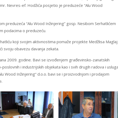
mr. Nevres-ef. Hodžića posjetio je preduzeće “Alu Wood
rom preduzeća “Alu Wood Inžinjering” gosp. Nesibom Serhatlićem
nim podacima o preduzeću.
rhatliću koji svojim aktivnostima pomaže projekte Medžlisa Maglaj
ući svoju obavezu davanja zekata.
ovana 2009. godine. Bavi se izvođenjem građevinsko-zanatskih
slovnih i industrijskih objekata kao i svih drugih radova i uslug
„Alu Wood Inžinjering“ d.o.o. bavi se i proizvodnjom i prodajom
e.