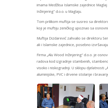
imama Medžlisa Islamske zajednice Maglaj 
Inžinjering” d.o.o. u Maglaju.
Tom prilikom muftija se susreo sa direkto
koji je muftiju zeničkog upoznao sa osnov
Muftija Dizdarević zahvalio se direktoru Se
ali i Islamske zajednice, posebno izvršavaj
Firma „Alu Wood Inžinjering“ d.o.o. je osn
radova kod izgradnje stambenih, stambeno-po
visoko i niskogradnji. U sklopu djelatnosti 
aluminijske, PVC i drvene stolarije i bravarij