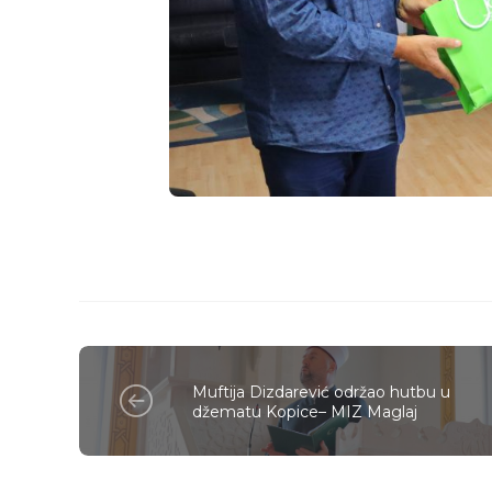
Muftija Dizdarević održao hutbu u
džematu Kopice– MIZ Maglaj