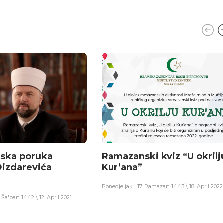
ska poruka
Ramazanski kviz “U okrilj
Dizdarevića
Kur’ana”
Ponedjeljak | 17. Ramazan 1443 \ 18. April 2022
 Ša'ban 1442 \ 12. April 2021