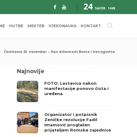
24
SAFER
1448
INE
HUTBE
MEKTEB
VJERONAUKA
KONTAKT
Čestitamo 25. novembar – Dan državnosti Bosne i Hercegovine
Najnovije
FOTO: Lastavica nakon
manifestacije ponovo čista i
uređena
Organizator i potpisnik
Zeničke rezolucije Fadil
Imamović proglašen
prijateljem Romske zajednice