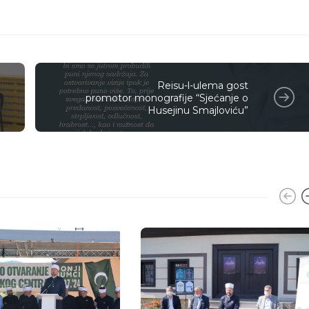
Reisu-l-ulema gost
promotor monografije “Sjećanje o
Husejinu Smajloviću”