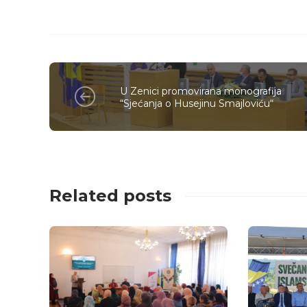
U Zenici promovirana monografija
“Sjećanja o Husejinu Smajloviću“
Related posts