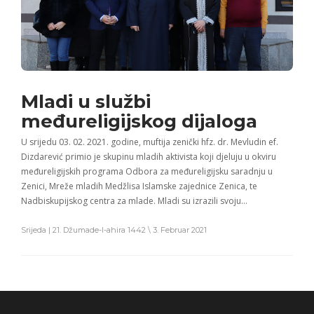
Mladi u službi
međureligijskog dijaloga
U srijedu 03. 02. 2021. godine, muftija zenički hfz. dr. Mevludin ef.
Dizdarević primio je skupinu mladih aktivista koji djeluju u okviru
međureligijskih programa Odbora za međureligijsku saradnju u
Zenici, Mreže mladih Medžlisa Islamske zajednice Zenica, te
Nadbiskupijskog centra za mlade. Mladi su izrazili svoju…
Srijeda | 21. Džumade-l-ahira 1442 \ 3. Februar 2021