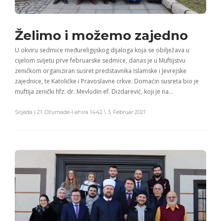
Želimo i možemo zajedno
U okviru sedmice međureligijskog dijaloga koja se obilježava u
cijelom svijetu prve februarske sedmice, danas je u Muftijstvu
zeničkom organiziran susret predstavnika Islamske i Jevrejske
zajednice, te Katoličke i Pravoslavne crkve. Domaćin susreta bio je
muftija zenički hfz. dr. Mevludin ef. Dizdarević, koji je na…
Srijeda | 21. Džumade-l-ahira 1442 \ 3. Februar 2021