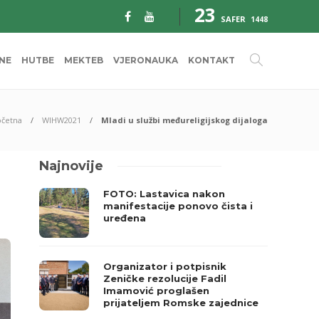
23
SAFER
1448
INE
HUTBE
MEKTEB
VJERONAUKA
KONTAKT
očetna
WIHW2021
Mladi u službi međureligijskog dijaloga
Najnovije
FOTO: Lastavica nakon
manifestacije ponovo čista i
uređena
Organizator i potpisnik
Zeničke rezolucije Fadil
Imamović proglašen
prijateljem Romske zajednice