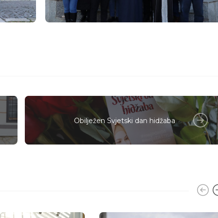
Obilježen Svjetski dan hidžaba