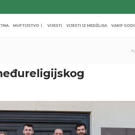
ETNA
MUFTIJSTVO
VIJESTI
VIJESTI IZ MEDŽLISA
VAKIF GOD
P
međureligijskog