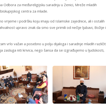
ama Odbora za međureligijsku saradnju u Zenici, Mreže mladih
biskupijskog centra za mlade.
no vrijeme i podršku koju imaju od Islamske zajednice, ali i ostalih
 zahvalnost upravo znak da smo sve primili od nečije ljubavi, Božije i
zam vrlo važan a posebno u polju dijaloga i saradnje mladih različit
čija zasluga niti krivica, nego šansa da se izgrađujemo u ljudskosti,