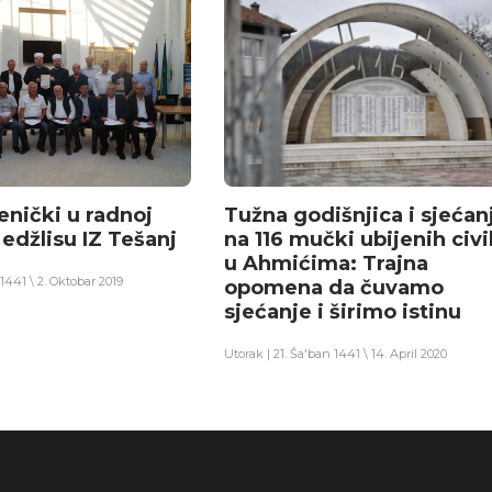
enički u radnoj
Tužna godišnjica i sjećan
edžlisu IZ Tešanj
na 116 mučki ubijenih civi
u Ahmićima: Trajna
r 1441 \ 2. Oktobar 2019
opomena da čuvamo
sjećanje i širimo istinu
Utorak | 21. Ša'ban 1441 \ 14. April 2020