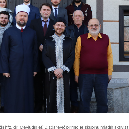
ki hfz. dr. Mevludin ef. Dizdarević primio je skupinu mladih aktivist