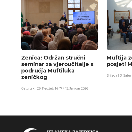
Zenica: Održan stručni
Muftija z
seminar za vjeroučitelje s
posjeti M
područja Muftiluka
Srijeda | 3. Safe
zeničkog
Četvrtak | 26. Redžeb 1447 \ 15. Januar 2026