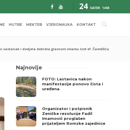
24
SAFER
1448
INE
HUTBE
MEKTEB
VJERONAUKA
KONTAKT
i sastanak i dodjela dekreta glavnom imamu Izet ef. Čamdžiću
Najnovije
FOTO: Lastavica nakon
manifestacije ponovo čista i
uređena
Organizator i potpisnik
Zeničke rezolucije Fadil
Imamović proglašen
prijateljem Romske zajednice