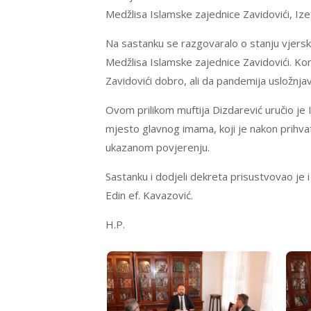
Medžlisa Islamske zajednice Zavidovići, Iz
Na sastanku se razgovaralo o stanju vjersk
Medžlisa Islamske zajednice Zavidovići. Ko
Zavidovići dobro, ali da pandemija usložnjav
Ovom prilikom muftija Dizdarević uručio je
mjesto glavnog imama, koji je nakon prihvat
ukazanom povjerenju.
Sastanku i dodjeli dekreta prisustvovao je 
Edin ef. Kavazović.
H.P.