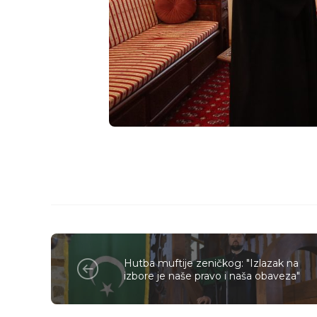
Hutba muftije zeničkog: "Izlazak na
izbore je naše pravo i naša obaveza"