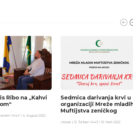
is Ribo na „Kahvi
Sedmica darivanja krvi u
jom“
organizaciji Mreže mladi
Muftijstva zeničkog
uharrem 1444 \ 4. August 2022
Utorak | 12. Ša'ban 1443 \ 15. Mart 2022