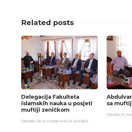
Related posts
Delegacija Fakulteta
Abdulvar
islamskih nauka u posjeti
sa mufti
muftiji zeničkom
Četvrtak | 6. M
Četvrtak | 29. Zu-l-ka'de 1445 \ 6. Juni 2024