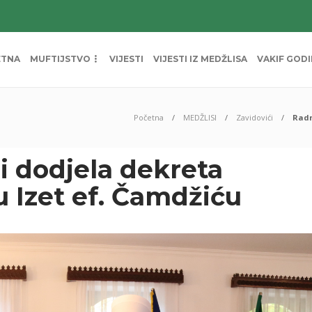
ETNA
MUFTIJSTVO
VIJESTI
VIJESTI IZ MEDŽLISA
VAKIF GOD
Početna
MEDŽLISI
Zavidovići
Radn
i dodjela dekreta
Izet ef. Čamdžiću