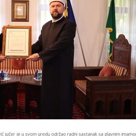
rević jučer je u svom uredu održao radni sastanak sa glavnim imam