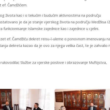
et ef. Čamdžićem.
og života kao i o tekućim i budućim aktivnostima na području
nstatovano je da je stanje vjerskog života na području Medžlisa I
a funkcionisanje Islamske zajednice kao i zajednice u cjelini.
 Izet ef. Čamdžiću dekret reisu-l-uleme o ponovnom imenovanju n
anja dekreta kazao da je ovo za njega velika čast, te je zahvalio 
i rukovodilac Službe za vjerske poslove i obrazovanje Muftijstva,