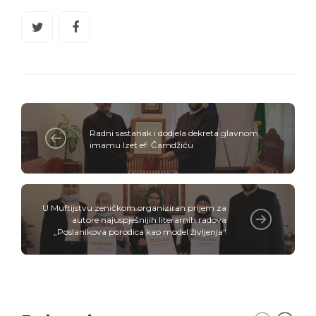
Radni sastanak i dodjela dekreta glavnom
imamu Izet ef. Čamdžiću
U Muftijstvu zeničkom organiziran prijem za
autore najuspješnijih literarnih radova
„Poslanikova porodica kao model življenja“