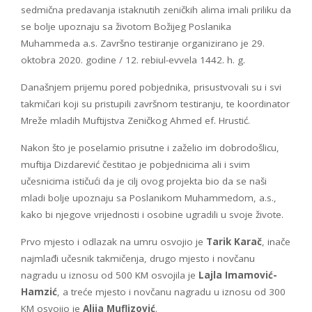
sedmična predavanja istaknutih zeničkih alima imali priliku da
se bolje upoznaju sa životom Božijeg Poslanika
Muhammeda a.s. Završno testiranje organizirano je 29.
oktobra 2020. godine / 12. rebiul-evvela 1442. h. g.
Današnjem prijemu pored pobjednika, prisustvovali su i svi
takmičari koji su pristupili završnom testiranju, te koordinator
Mreže mladih Muftijstva Zeničkog Ahmed ef. Hrustić.
Nakon što je poselamio prisutne i zaželio im dobrodošlicu,
muftija Dizdarević čestitao je pobjednicima ali i svim
učesnicima ističući da je cilj ovog projekta bio da se naši
mladi bolje upoznaju sa Poslanikom Muhammedom, a.s.,
kako bi njegove vrijednosti i osobine ugradili u svoje živote.
Prvo mjesto i odlazak na umru osvojio je
Tarik Karač
, inače
najmlađi učesnik takmičenja, drugo mjesto i novčanu
nagradu u iznosu od 500 KM osvojila je
Lajla Imamović-
Hamzić
, a treće mjesto i novčanu nagradu u iznosu od 300
KM osvojio je
Alija Muflizović
.