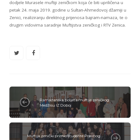
dodjele Murasele muftiji zeničkom koja će biti upriličena u
petak 24. maja 2019. godine u Sultan-Ahmedovoj džamiji u
Zenici, realiziranju direktnog prijenosa bajram-namaza, te o
drugim vidovima saradnje Muftijstva zeničkog i RTV Zenica.
Ramazanska posjeta muftije zeničkog
Medžlisu IZ Doboj
Muftija zenički primio studente Pravnog