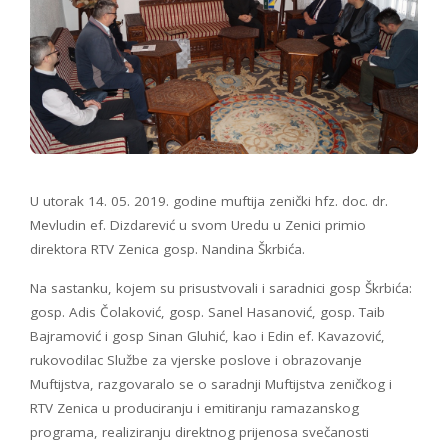
U utorak 14. 05. 2019. godine muftija zenički hfz. doc. dr.
Mevludin ef. Dizdarević u svom Uredu u Zenici primio
direktora RTV Zenica gosp. Nandina Škrbića.
Na sastanku, kojem su prisustvovali i saradnici gosp Škrbića:
gosp. Adis Čolaković, gosp. Sanel Hasanović, gosp. Taib
Bajramović i gosp Sinan Gluhić, kao i Edin ef. Kavazović,
rukovodilac Službe za vjerske poslove i obrazovanje
Muftijstva, razgovaralo se o saradnji Muftijstva zeničkog i
RTV Zenica u produciranju i emitiranju ramazanskog
programa, realiziranju direktnog prijenosa svečanosti