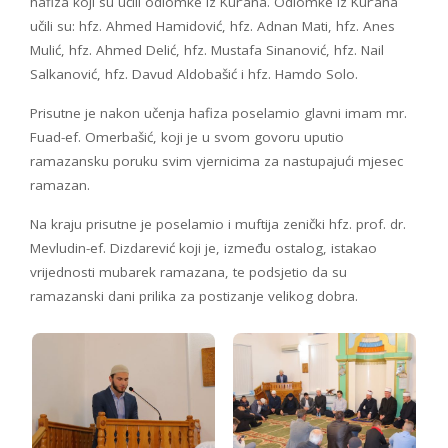
hafiza koji su učili odlomke iz Kur’ana. Odlomke iz Kur’ana
učili su: hfz. Ahmed Hamidović, hfz. Adnan Mati, hfz. Anes
Mulić, hfz. Ahmed Delić, hfz. Mustafa Sinanović, hfz. Nail
Salkanović, hfz. Davud Aldobašić i hfz. Hamdo Solo.
Prisutne je nakon učenja hafiza poselamio glavni imam mr.
Fuad-ef. Omerbašić, koji je u svom govoru uputio
ramazansku poruku svim vjernicima za nastupajući mjesec
ramazan.
Na kraju prisutne je poselamio i muftija zenički hfz. prof. dr.
Mevludin-ef. Dizdarević koji je, između ostalog, istakao
vrijednosti mubarek ramazana, te podsjetio da su
ramazanski dani prilika za postizanje velikog dobra.