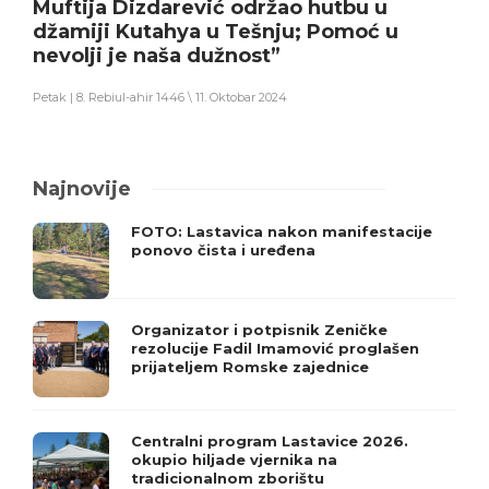
Muftija Dizdarević održao hutbu u
džamiji Kutahya u Tešnju; Pomoć u
nevolji je naša dužnost”
Petak | 8. Rebiul-ahir 1446 \ 11. Oktobar 2024
Najnovije
FOTO: Lastavica nakon manifestacije
ponovo čista i uređena
Organizator i potpisnik Zeničke
rezolucije Fadil Imamović proglašen
prijateljem Romske zajednice
Centralni program Lastavice 2026.
okupio hiljade vjernika na
tradicionalnom zborištu