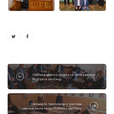
Održana sjednica Savjeta za vjerska pitanja
Muftijstva zeničkog
Održano 14. takmičenje iz Islamske
vjeronauke na nivou Muftiluka zeničkog