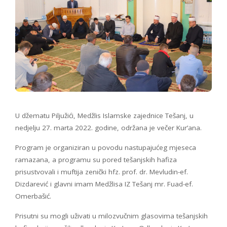
U džematu Piljužići, Medžlis Islamske zajednice Tešanj, u
nedjelju 27. marta 2022. godine, održana je večer Kur’ana.
Program je organiziran u povodu nastupajućeg mjeseca
ramazana, a programu su pored tešanjskih hafiza
prisustvovali i muftija zenički hfz. prof. dr. Mevludin-ef.
Dizdarević i glavni imam Medžlisa IZ Tešanj mr. Fuad-ef.
Omerbašić.
Prisutni su mogli uživati u milozvučnim glasovima tešanjskih