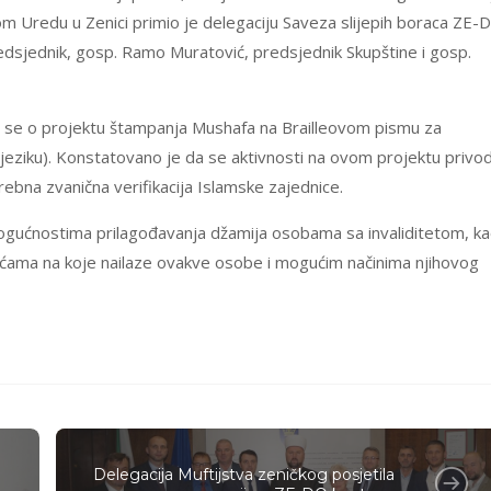
svom Uredu u Zenici primio je delegaciju Saveza slijepih boraca ZE-
predsjednik, gosp. Ramo Muratović, predsjednik Skupštine i gosp.
 se o projektu štampanja Mushafa na Brailleovom pismu za
jeziku). Konstatovano je da se aktivnosti na ovom projektu privo
rebna zvanična verifikacija Islamske zajednice.
ogućnostima prilagođavanja džamija osobama sa invaliditetom, ka
ćama na koje nailaze ovakve osobe i mogućim načinima njihovog
Delegacija Muftijstva zeničkog posjetila