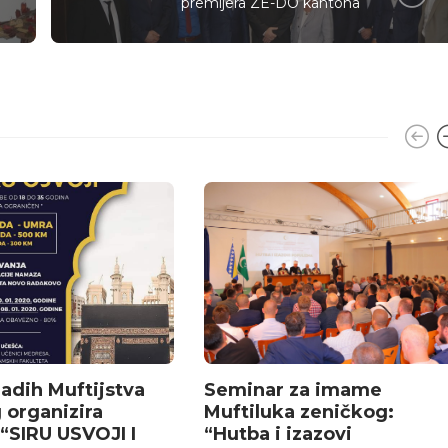
premijera ZE-DO kantona
adih Muftijstva
Seminar za imame
 organizira
Muftiluka zeničkog:
 “SIRU USVOJI I
“Hutba i izazovi