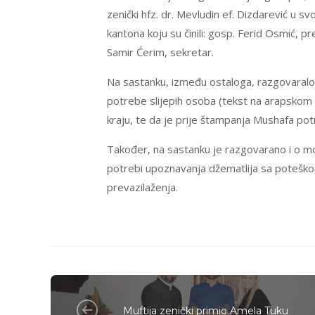
zenički hfz. dr. Mevludin ef. Dizdarević u 
kantona koju su činili: gosp. Ferid Osmić, 
Samir Ćerim, sekretar.
Na sastanku, između ostaloga, razgovaralo
potrebe slijepih osoba (tekst na arapskom 
kraju, te da je prije štampanja Mushafa pot
Također, na sastanku je razgovarano i o m
potrebi upoznavanja džematlija sa poteško
prevazilaženja.
Muftija zenički primio Amela Tuku