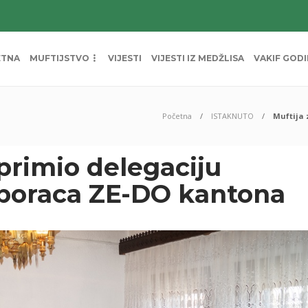
ETNA
MUFTIJSTVO
VIJESTI
VIJESTI IZ MEDŽLISA
VAKIF GOD
Početna
ISTAKNUTO
Muftija 
 primio delegaciju
h boraca ZE-DO kantona