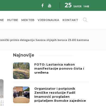
25
SAFER
1448
INE
HUTBE
MEKTEB
VJERONAUKA
KONTAKT
zenički primio delegaciju Saveza slijepih boraca ZE-DO kantona
Najnovije
FOTO: Lastavica nakon
manifestacije ponovo čista i
uređena
Organizator i potpisnik
Zeničke rezolucije Fadil
Imamović proglašen
prijateljem Romske zajednice