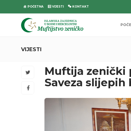
POČETNA
VIJESTI
KONTAKT
POČ
VIJESTI
Muftija zenički
Saveza slijepi