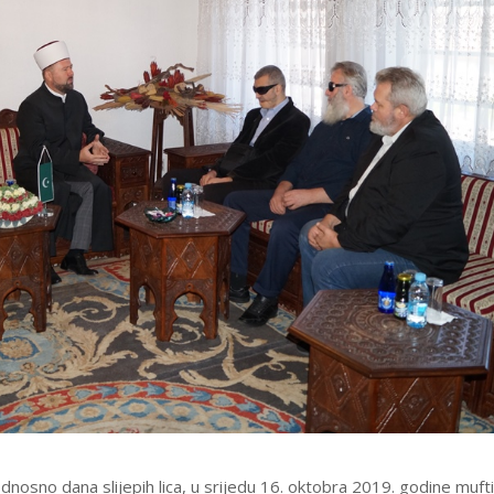
osno dana slijepih lica, u srijedu 16. oktobra 2019. godine mufti