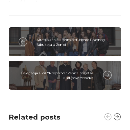
Muftija zenički primio studente Pravnog
fakulteta u Zenici
Delegacija BZK ''Preporod'' Zenica posjetila
Muftijstvo zeničko
Related posts