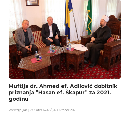
Muftija dr. Ahmed ef. Adilović dobitnik
priznanja ”Hasan ef. Škapur” za 2021.
godinu
Ponedjeljak | 27. Safer 1443 \ 4. Oktobar 2021