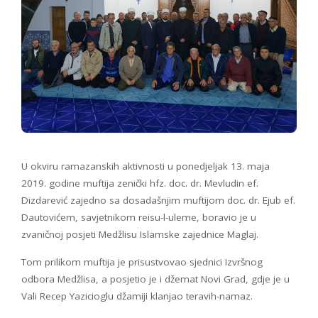
U okviru ramazanskih aktivnosti u ponedjeljak 13. maja
2019. godine muftija zenički hfz. doc. dr. Mevludin ef.
Dizdarević zajedno sa dosadašnjim muftijom doc. dr. Ejub ef.
Dautovićem, savjetnikom reisu-l-uleme, boravio je u
zvaničnoj posjeti Medžlisu Islamske zajednice Maglaj.
Tom prilikom muftija je prisustvovao sjednici Izvršnog
odbora Medžlisa, a posjetio je i džemat Novi Grad, gdje je u
Vali Recep Yazicioglu džamiji klanjao teravih-namaz.