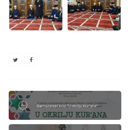
Ramazanski kviz "U okrilju Kur'ana"