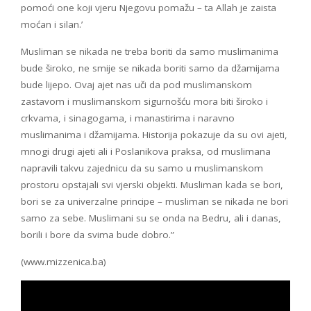
pomoći one koji vjeru Njegovu pomažu – ta Allah je zaista
moćan i silan.’
Musliman se nikada ne treba boriti da samo muslimanima
bude široko, ne smije se nikada boriti samo da džamijama
bude lijepo. Ovaj ajet nas uči da pod muslimanskom
zastavom i muslimanskom sigurnošću mora biti široko i
crkvama, i sinagogama, i manastirima i naravno
muslimanima i džamijama. Historija pokazuje da su ovi ajeti,
mnogi drugi ajeti ali i Poslanikova praksa, od muslimana
napravili takvu zajednicu da su samo u muslimanskom
prostoru opstajali svi vjerski objekti. Musliman kada se bori,
bori se za univerzalne principe – musliman se nikada ne bori
samo za sebe. Muslimani su se onda na Bedru, ali i danas,
borili i bore da svima bude dobro.”
(www.mizzenica.ba)