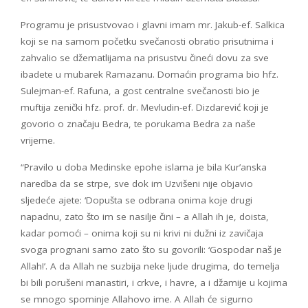
Programu je prisustvovao i glavni imam mr. Jakub-ef. Salkica
koji se na samom početku svečanosti obratio prisutnima i
zahvalio se džematlijama na prisustvu čineći dovu za sve
ibadete u mubarek Ramazanu. Domaćin programa bio hfz.
Sulejman-ef. Rafuna, a gost centralne svečanosti bio je
muftija zenički hfz. prof. dr. Mevludin-ef. Dizdarević koji je
govorio o značaju Bedra, te porukama Bedra za naše
vrijeme.
“Pravilo u doba Medinske epohe islama je bila Kur’anska
naredba da se strpe, sve dok im Uzvišeni nije objavio
sljedeće ajete: ‘Dopušta se odbrana onima koje drugi
napadnu, zato što im se nasilje čini – a Allah ih je, doista,
kadar pomoći – onima koji su ni krivi ni dužni iz zavičaja
svoga prognani samo zato što su govorili: ‘Gospodar naš je
Allah!’. A da Allah ne suzbija neke ljude drugima, do temelja
bi bili porušeni manastiri, i crkve, i havre, a i džamije u kojima
se mnogo spominje Allahovo ime. A Allah će sigurno