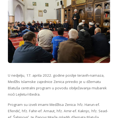
U nedjelju, 17. aprila 2022. godine poslije teravih-namaza,
Medžlis Islamske zajednice Zenica priredio je u džematu
Blatuša centralni program u povodu obilježavanja mubarek
noći Lejletu-l-Bedra.
Program su izveli imami Medžlisa Zenica: hfz. Harun-ef.
Efendić, hfz. Fahir-ef. Arnaut, hfz. Amir-ef. Kaknjo, hfz. Sead-
ef. Šahinović, te članovi Mreže mladih džemata Blatuša.