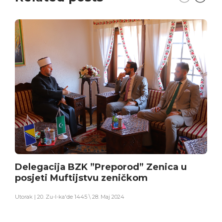
Delegacija BZK ”Preporod” Zenica u
posjeti Muftijstvu zeničkom
Utorak | 20. Zu-l-ka'de 1445 \ 28. Maj 2024