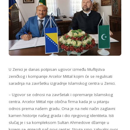
U Zenici je danas potpisan ugovor između Muftijstva
zeničkog i kompanije Arcelor Mittal kojim će se regulisati
saradnja na završetku izgradnje Islamskog centra u Zenici.
– Ugovor se odnosi na završetak i opremanje Islamskog
centra. Arcelor Mittal nije obična firma kada je u pitanju
odnos prema našem gradu. Ona je na neki način zaglavni
kamen historije našeg grada i dio njegovog identiteta. Isti
slučaj je i sa kompleksom Sultan Ahmedove džamije u
kojem se gnijezdi naš novi centar. Stoga smo zahvalni ovoj