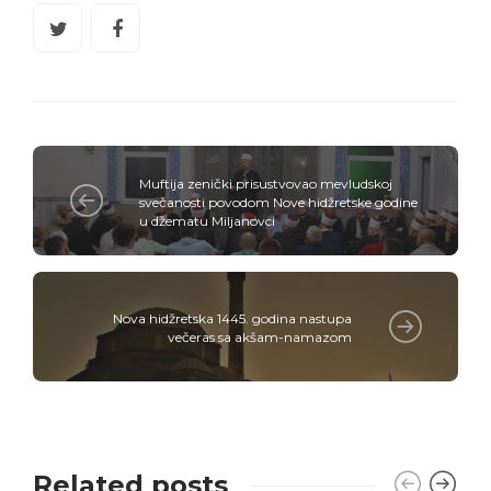
Muftija zenički prisustvovao mevludskoj
svečanosti povodom Nove hidžretske godine
u džematu Miljanovci
Nova hidžretska 1445. godina nastupa
večeras sa akšam-namazom
Related posts