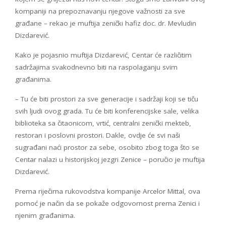
kompaniji na prepoznavanju njegove važnosti za sve
građane – rekao je muftija zenički hafiz doc. dr. Mevludin
Dizdarević.
Kako je pojasnio muftija Dizdarević, Centar će različitim
sadržajima svakodnevno biti na raspolaganju svim
građanima.
– Tu će biti prostori za sve generacije i sadržaji koji se tiču
svih ljudi ovog grada. Tu će biti konferencijske sale, velika
biblioteka sa čitaonicom, vrtić, centralni zenički mekteb,
restoran i poslovni prostori. Dakle, ovdje će svi naši
sugrađani naći prostor za sebe, osobito zbog toga što se
Centar nalazi u historijskoj jezgri Zenice – poručio je muftija
Dizdarević.
Prema riječima rukovodstva kompanije Arcelor Mittal, ova
pomoć je način da se pokaže odgovornost prema Zenici i
njenim građanima.