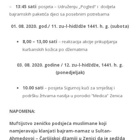
–
13:45 sati
: posjeta – Udruženju „Pogled“ i dodjela
bajramskih paketića djeci sa posebnim potrebama
01. 08. 2020. god./ 11. zu-l-hidždže 1441. h. g. (subota)
8,00 – 13,00 sati
– realizacija akcije prikupljanja
kurbanskih kožica po džematima
03. 08. 2020. godine / 12. zu-l-hidždže, 1441. h. g.
(ponedjeljak)
10.00 sati
– posjeta Sigurnoj kući za smještaj i
podršku žrtvama nasilja u porodici ”Medica” Zenica
NAPOMENA:
Muftijstvo zeničko podsjeća muslimane koji
namjeravaju klanjati bajram-namaz u Sultan-
Ahmedovoj – Čaršijskoj džamiji u Zenici da je sedžda