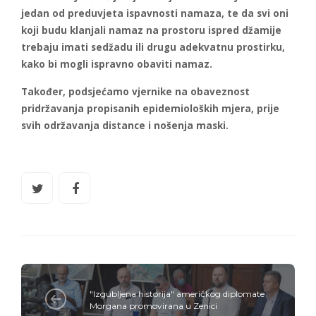
jedan od preduvjeta ispavnosti namaza, te da svi oni
koji budu klanjali namaz na prostoru ispred džamije
trebaju imati sedžadu ili drugu adekvatnu prostirku,
kako bi mogli ispravno obaviti namaz.
Također, podsjećamo vjernike na obaveznost
pridržavanja propisanih epidemioloških mjera, prije
svih održavanja distance i nošenja maski.
"Izgubljena historija" američkog diplomate
Morgana promovirana u Zenici