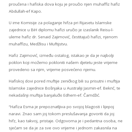
proučena i hafiska dova koju je proučio njen muhaffiz hafiz
Abdullah-ef Kapo.
U ime Komisije za polaganje hifza pri Rijasetu Islamske
zajednice u BiH diplomu hafizi uručio je izaslanik Reisu-l-
uleme hafiz dr. Senaid Zajimović, čestitajući hafizi, njenom
muhaffizu, Medžlisu i Muftijstvu.
Hafiz Zajimović, između ostalog, istakao je da je najbolji
poklon koji možemo pokloniti našem djetetu jeste vrijeme
provedeno sa njim, vrijeme posvećeno njemu.
Hafiskoj dovi pored muftije zeničkog bili su prisutni i muftija
Islamske zajednice Bošnjaka u Australiji Jasmin-ef. Bekrić, te
nekadašnji muftija banjalučki Edhem-ef. Čamdžić.
“Hafiza Esma je prepoznatljiva po svojoj blagosti i lijepoj
naravi. Znao sam joj tokom preslušavanja govoriti da joj
hifz, kao takvoj, pristaje. Odgovorna je i pedantna osoba, ne
sjećam se da je za sve ovo vrijeme i jednom zakasnila na