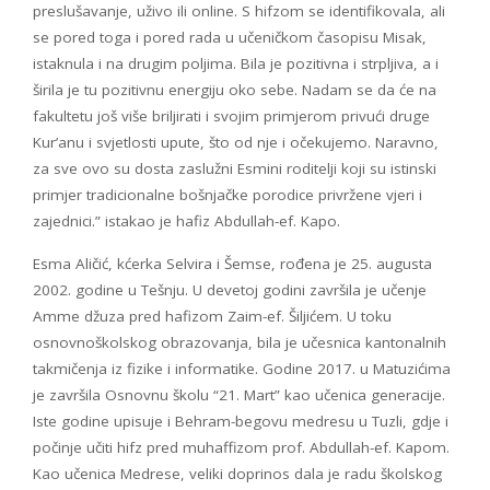
preslušavanje, uživo ili online. S hifzom se identifikovala, ali
se pored toga i pored rada u učeničkom časopisu Misak,
istaknula i na drugim poljima. Bila je pozitivna i strpljiva, a i
širila je tu pozitivnu energiju oko sebe. Nadam se da će na
fakultetu još više briljirati i svojim primjerom privući druge
Kur’anu i svjetlosti upute, što od nje i očekujemo. Naravno,
za sve ovo su dosta zaslužni Esmini roditelji koji su istinski
primjer tradicionalne bošnjačke porodice privržene vjeri i
zajednici.” istakao je hafiz Abdullah-ef. Kapo.
Esma Aličić, kćerka Selvira i Šemse, rođena je 25. augusta
2002. godine u Tešnju. U devetoj godini završila je učenje
Amme džuza pred hafizom Zaim-ef. Šiljićem. U toku
osnovnoškolskog obrazovanja, bila je učesnica kantonalnih
takmičenja iz fizike i informatike. Godine 2017. u Matuzićima
je završila Osnovnu školu “21. Mart” kao učenica generacije.
Iste godine upisuje i Behram-begovu medresu u Tuzli, gdje i
počinje učiti hifz pred muhaffizom prof. Abdullah-ef. Kapom.
Kao učenica Medrese, veliki doprinos dala je radu školskog