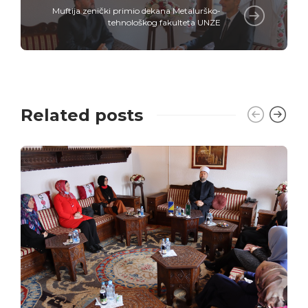
Muftija zenički primio dekana Metalurško-
tehnološkog fakulteta UNZE
Related posts