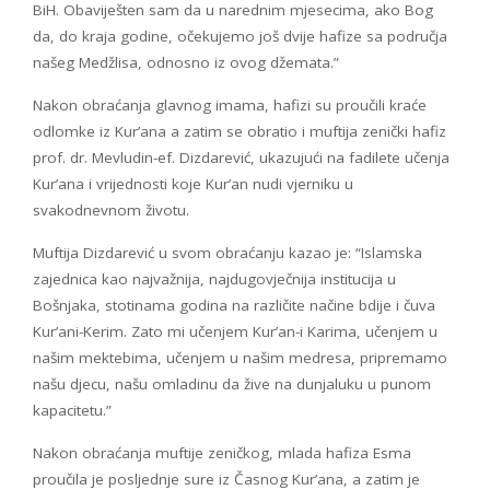
BiH. Obaviješten sam da u narednim mjesecima, ako Bog
da, do kraja godine, očekujemo još dvije hafize sa područja
našeg Medžlisa, odnosno iz ovog džemata.”
Nakon obraćanja glavnog imama, hafizi su proučili kraće
odlomke iz Kur’ana a zatim se obratio i muftija zenički hafiz
prof. dr. Mevludin-ef. Dizdarević, ukazujući na fadilete učenja
Kur’ana i vrijednosti koje Kur’an nudi vjerniku u
svakodnevnom životu.
Muftija Dizdarević u svom obraćanju kazao je: “Islamska
zajednica kao najvažnija, najdugovječnija institucija u
Bošnjaka, stotinama godina na različite načine bdije i čuva
Kur’ani-Kerim. Zato mi učenjem Kur’an-i Karima, učenjem u
našim mektebima, učenjem u našim medresa, pripremamo
našu djecu, našu omladinu da žive na dunjaluku u punom
kapacitetu.”
Nakon obraćanja muftije zeničkog, mlada hafiza Esma
proučila je posljednje sure iz Časnog Kur’ana, a zatim je