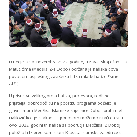
U nedjelju 06. novembra 2022. godine, u Kuvajtskoj džamiji u
Matuzićima (Medžlis IZ-e Doboj) održana je hafiska dova
povodom uspješnog završetka hifza mlade hafize Esme
Aličić.
U prisustvu velikog broja hafiza, profesora, rodbine i
prijatelja, dobrodošlicu na početku programa poželio je
glavni imam Medžlisa Islamske zajednice Doboj Ibrahim-ef.
Halilović koji je istakao: “S ponosom možemo istaći da su u
ovoj 2022. godini tri hafiza sa područja Medžlisa IZ Doboj
položila hifz pred komisijom Rijaseta islamske zajednice u