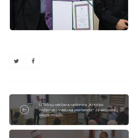
U Tešnju održana radionica „Kritičko
mišljenje i medijska pismenost“ za aktiviste
Mreže mladih