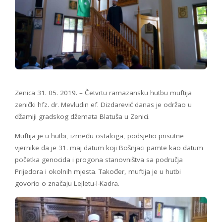
Zenica 31. 05. 2019. – Četvrtu ramazansku hutbu muftija
zenički hfz. dr. Mevludin ef. Dizdarević danas je održao u
džamiji gradskog džemata Blatuša u Zenici.
Muftija je u hutbi, između ostaloga, podsjetio prisutne
vjernike da je 31. maj datum koji Bošnjaci pamte kao datum
početka genocida i progona stanovništva sa područja
Prijedora i okolnih mjesta. Također, muftija je u hutbi
govorio o značaju Lejletu-l-Kadra.