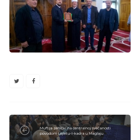
Muftija zenički na centralnoj svečanosti
povodom Lejletu-l-kadra u Maglaju