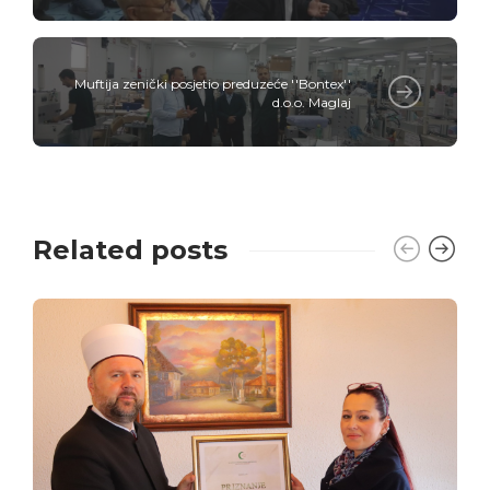
Muftija zenički posjetio preduzeće ''Bontex''
d.o.o. Maglaj
Related posts