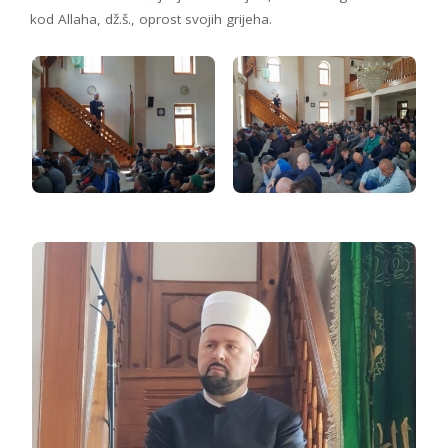
kod Allaha, dž.š., oprost svojih grijeha.