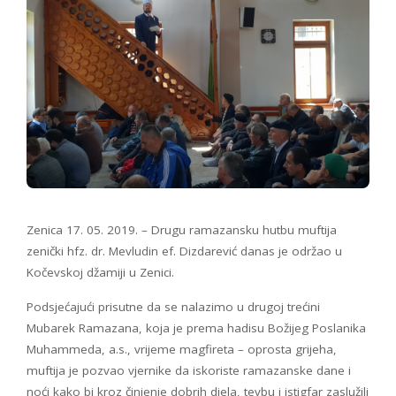
Zenica 17. 05. 2019. – Drugu ramazansku hutbu muftija
zenički hfz. dr. Mevludin ef. Dizdarević danas je održao u
Kočevskoj džamiji u Zenici.
Podsjećajući prisutne da se nalazimo u drugoj trećini
Mubarek Ramazana, koja je prema hadisu Božijeg Poslanika
Muhammeda, a.s., vrijeme magfireta – oprosta grijeha,
muftija je pozvao vjernike da iskoriste ramazanske dane i
noći kako bi kroz činjenje dobrih djela, tevbu i istigfar zaslužili