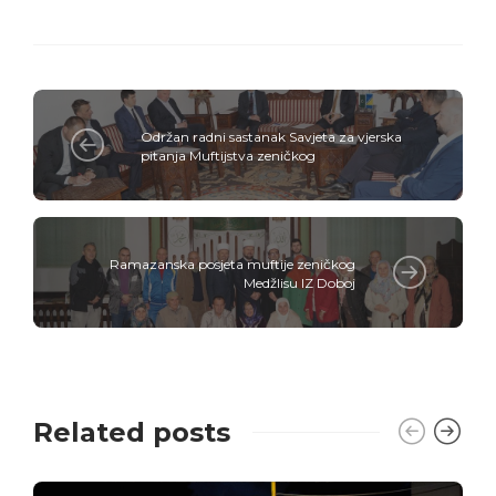
Održan radni sastanak Savjeta za vjerska
pitanja Muftijstva zeničkog
Ramazanska posjeta muftije zeničkog
Medžlisu IZ Doboj
Related posts