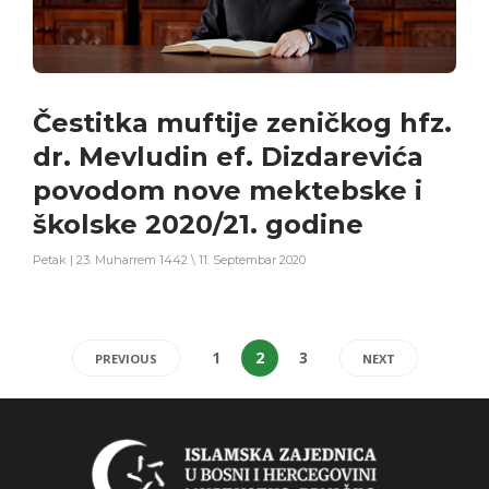
Čestitka muftije zeničkog hfz.
dr. Mevludin ef. Dizdarevića
povodom nove mektebske i
školske 2020/21. godine
Petak | 23. Muharrem 1442 \ 11. Septembar 2020
1
2
3
PREVIOUS
NEXT