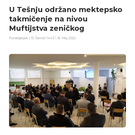
U Tešnju održano mektepsko
takmičenje na nivou
Muftijstva zeničkog
Ponedjeljak | 15. Ševval 1443 \ 16. Maj 2022