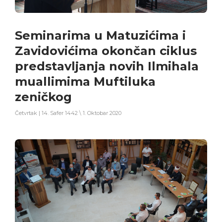
Seminarima u Matuzićima i
Zavidovićima okončan ciklus
predstavljanja novih Ilmihala
muallimima Muftiluka
zeničkog
Četvrtak | 14. Safer 1442 \ 1. Oktobar 2020