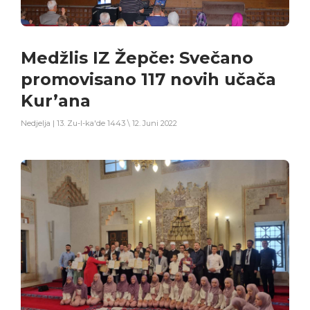
Medžlis IZ Žepče: Svečano
promovisano 117 novih učača
Kur’ana
Nedjelja | 13. Zu-l-ka'de 1443 \ 12. Juni 2022