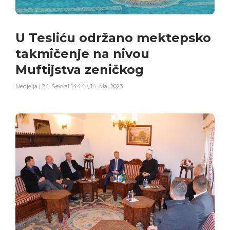
U Tesliću održano mektepsko
takmičenje na nivou
Muftijstva zeničkog
Nedjelja | 24. Ševval 1444 \ 14. Maj 2023