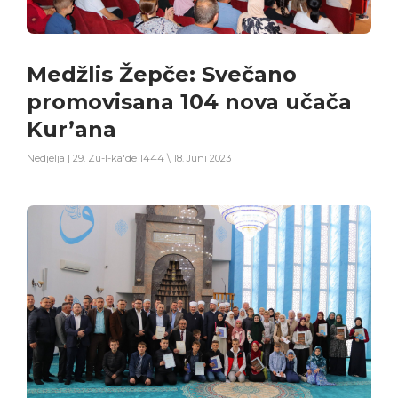
Medžlis Žepče: Svečano
promovisana 104 nova učača
Kur’ana
Nedjelja | 29. Zu-l-ka'de 1444 \ 18. Juni 2023