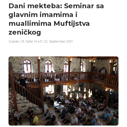
Dani mekteba: Seminar sa
glavnim imamima i
muallimima Muftijstva
zeničkog
Srijeda | 15. Safer 1443 \ 22. Septembar 2021