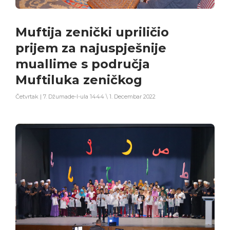
Muftija zenički upriličio
prijem za najuspješnije
muallime s područja
Muftiluka zeničkog
Četvrtak | 7. Džumade-l-ula 1444 \ 1. Decembar 2022