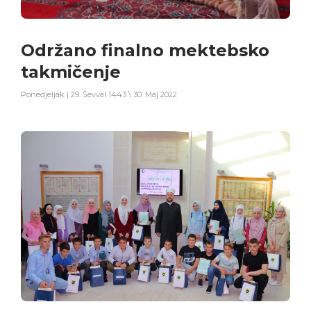
Održano finalno mektebsko
takmičenje
Ponedjeljak | 29. Ševval 1443 \ 30. Maj 2022