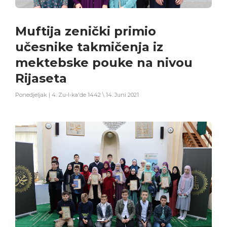
Muftija zenički primio
učesnike takmičenja iz
mektebske pouke na nivou
Rijaseta
Ponedjeljak | 4. Zu-l-ka'de 1442 \ 14. Juni 2021