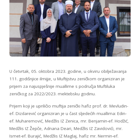
U četvrtak, 05. oktobra 2023. godine, u okviru obilježavanja
111. godišnjice ilmijje, u Muftijstvu zeničkom organiziran je
prijem za najuspješnije muallime s područja Muftiluka
zeničkog za 2022/2023. mektebsku godinu.
Prijem koji je upriličio muftija zenički hafiz prof. dr. Mevludin-
ef. Dizdarević organiziran je u čast sljedećih muallima: Edin-
ef. Muharemović, Medžlis IZ Zenica, mr. Benjamin-ef. Hodžić,
Medžlis IZ Žepče, Adnana Deari, Medžlis IZ Zavidovići, mr.
Ismet-ef. Burajić, Medžlis IZ Maglaj, hafiz mr. Nermin-ef.