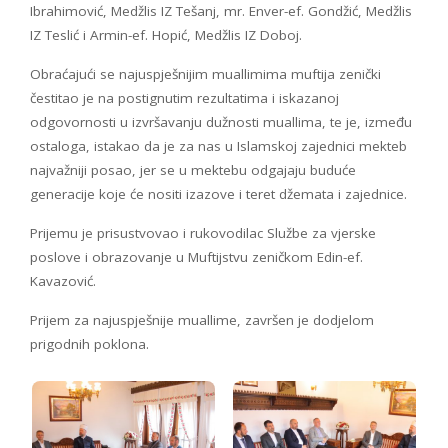
Ibrahimović, Medžlis IZ Tešanj, mr. Enver-ef. Gondžić, Medžlis
IZ Teslić i Armin-ef. Hopić, Medžlis IZ Doboj.
Obraćajući se najuspješnijim muallimima muftija zenički
čestitao je na postignutim rezultatima i iskazanoj
odgovornosti u izvršavanju dužnosti muallima, te je, između
ostaloga, istakao da je za nas u Islamskoj zajednici mekteb
najvažniji posao, jer se u mektebu odgajaju buduće
generacije koje će nositi izazove i teret džemata i zajednice.
Prijemu je prisustvovao i rukovodilac Službe za vjerske
poslove i obrazovanje u Muftijstvu zeničkom Edin-ef.
Kavazović.
Prijem za najuspješnije muallime, završen je dodjelom
prigodnih poklona.