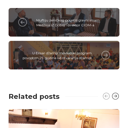
Muftiju zeničkog posjetili glavni imam
Medžlisa IZ Doboj i direktor CIOM-a
U Ensar džamiji mevludski program
povodom 25. godina od otvaranja džamije
Related posts