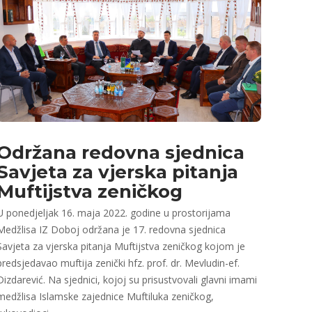
Održana redovna sjednica
Savjeta za vjerska pitanja
Muftijstva zeničkog
U ponedjeljak 16. maja 2022. godine u prostorijama
Medžlisa IZ Doboj održana je 17. redovna sjednica
Savjeta za vjerska pitanja Muftijstva zeničkog kojom je
predsjedavao muftija zenički hfz. prof. dr. Mevludin-ef.
Dizdarević. Na sjednici, kojoj su prisustvovali glavni imami
medžlisa Islamske zajednice Muftiluka zeničkog,