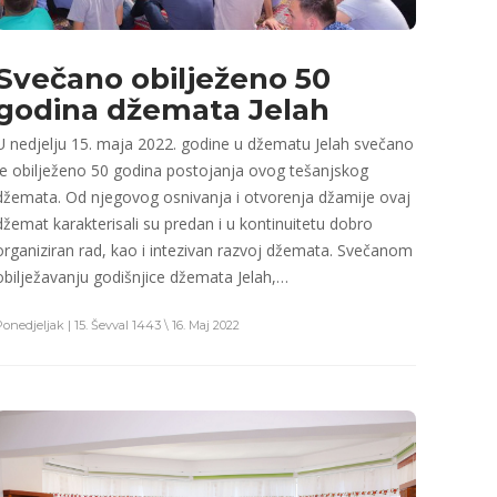
Svečano obilježeno 50
godina džemata Jelah
U nedjelju 15. maja 2022. godine u džematu Jelah svečano
je obilježeno 50 godina postojanja ovog tešanjskog
džemata. Od njegovog osnivanja i otvorenja džamije ovaj
džemat karakterisali su predan i u kontinuitetu dobro
organiziran rad, kao i intezivan razvoj džemata. Svečanom
obilježavanju godišnjice džemata Jelah,…
Ponedjeljak | 15. Ševval 1443 \ 16. Maj 2022