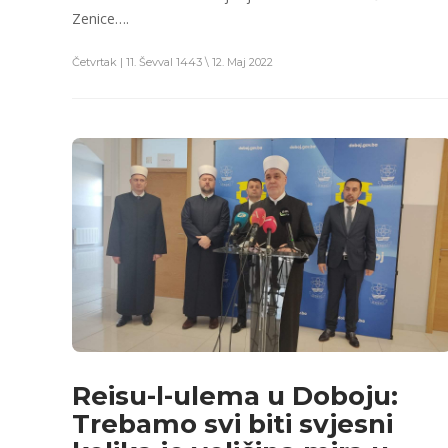
Zenice….
Četvrtak | 11. Ševval 1443 \ 12. Maj 2022
Reisu-l-ulema u Doboju:
Trebamo svi biti svjesni