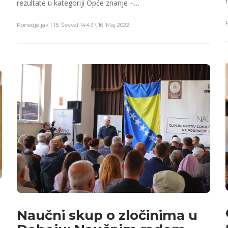
rezultate u kategoriji Opće znanje –…
Ponedjeljak | 15. Ševval 1443 \ 16. Maj 2022
Naučni skup o zločinima u