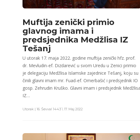
Muftija zenički primio
glavnog imama i
predsjednika Medžlisa IZ
Tešanj
U utorak 17. maja 2022. godine muftija zenički hfz. prof.
dr. Mevludin-ef. Dizdarević u svom Uredu u Zenici primio
je delegaciju Medžlisa Islamske zajednice Tešanj, koju su
činili glavni imam mr. Fuad-ef. Omerbašić i predsjednik IO
gosp. Zehrudin Kruško. Glavni imam i predsjednik Medžlis
IZ…
Utorak | 16. Ševval 1443 \ 17. Maj 2022