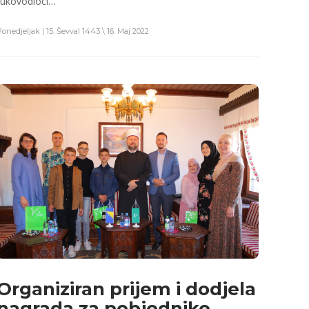
rukovodioci…
Ponedjeljak | 15. Ševval 1443 \ 16. Maj 2022
Organiziran prijem i dodjela
nagrada za pobjednike