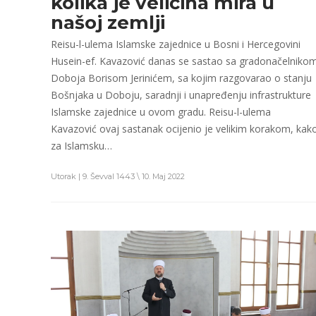
kolika je veličina mira u
našoj zemlji
Reisu-l-ulema Islamske zajednice u Bosni i Hercegovini
Husein-ef. Kavazović danas se sastao sa gradonačelniko
Doboja Borisom Jerinićem, sa kojim razgovarao o stanju
Bošnjaka u Doboju, saradnji i unapređenju infrastrukture
Islamske zajednice u ovom gradu. Reisu-l-ulema
Kavazović ovaj sastanak ocijenio je velikim korakom, kak
za Islamsku…
Utorak | 9. Ševval 1443 \ 10. Maj 2022