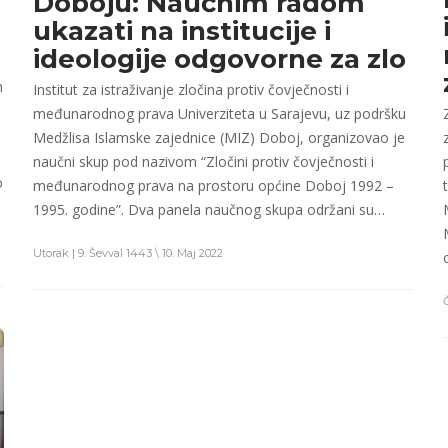
Doboju: Naučnim radom
ukazati na institucije i
ideologije odgovorne za zlo
m
Institut za istraživanje zločina protiv čovječnosti i
međunarodnog prava Univerziteta u Sarajevu, uz podršku
Medžlisa Islamske zajednice (MIZ) Doboj, organizovao je
naučni skup pod nazivom “Zločini protiv čovječnosti i
o
međunarodnog prava na prostoru općine Doboj 1992 –
1995. godine”. Dva panela naučnog skupa održani su…
Utorak | 9. Ševval 1443 \ 10. Maj 2022
Č