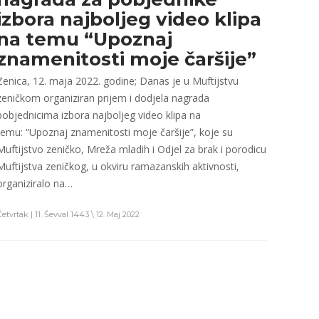
izbora najboljeg video klipa
na temu “Upoznaj
znamenitosti moje čaršije”
Zenica, 12. maja 2022. godine; Danas je u Muftijstvu
zeničkom organiziran prijem i dodjela nagrada
pobjednicima izbora najboljeg video klipa na
temu: “Upoznaj znamenitosti moje čaršije”, koje su
Muftijstvo zeničko, Mreža mladih i Odjel za brak i porodicu
Muftijstva zeničkog, u okviru ramazanskih aktivnosti,
organiziralo na…
etvrtak | 11. Ševval 1443 \ 12. Maj 2022