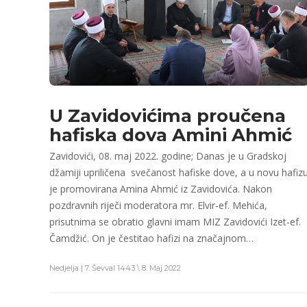
U Zavidovićima proučena
hafiska dova Amini Ahmić
Zavidovići, 08. maj 2022. godine; Danas je u Gradskoj
džamiji upriličena svečanost hafiske dove, a u novu hafiz
je promovirana Amina Ahmić iz Zavidovića. Nakon
pozdravnih riječi moderatora mr. Elvir-ef. Mehića,
prisutnima se obratio glavni imam MIZ Zavidovići Izet-ef.
Čamdžić. On je čestitao hafizi na značajnom…
Nedjelja | 7. Ševval 1443 \ 8. Maj 2022