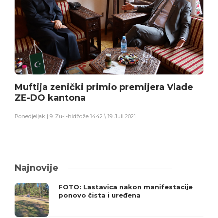
Muftija zenički primio premijera Vlade
ZE-DO kantona
Ponedjeljak | 9. Zu-l-hidždže 1442 \ 19. Juli 2021
Najnovije
FOTO: Lastavica nakon manifestacije
ponovo čista i uređena