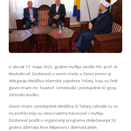
U utorak 17. maja 2022. godine muftija zenički hfz. prof. dr.
Mevludin-ef. Dizdarević u svom Uredu u Zenici primio je
delegaciju Medžlisa Islamske zajednice Tešanj, koju su činili
glavni imam mr. Fuad-ef. Omerbašić i predsjednik IO gosp.
Zehrudin Kruško.
Glavni imam i predsjednik Medžlisa IZ Tešanj zahvalili su se
na podršci koju su reisu-l-ulema Kavazović i muftija
Dizdarević pružili u organizaciji programa obilježavanja 50
godina džemata Novi Miljanovci i džemata Jelah.