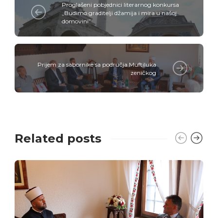
Proglašeni pobjednici literarnog konkursa
„Budimo graditelji džamija i mira u našoj
domovini”
Prijem za sabornike sa područja Muftiluka
zeničkog
Related posts